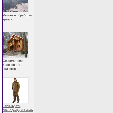
Ремонт и обработка
крыши
Современное
деревянное
зодчество
Как выбрать
спецодежду и в каких