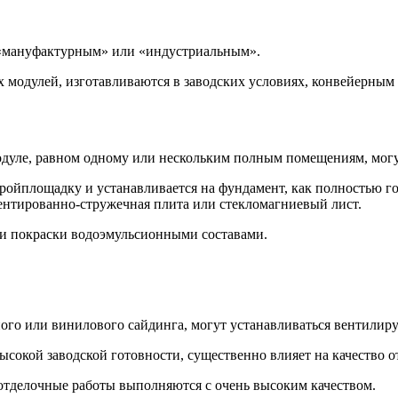
 «мануфактурным» или «индустриальным».
ых модулей, изготавливаются в заводских условиях, конвейерным
одуле, равном одному или нескольким полным помещениям, могу
ройплощадку и устанавливается на фундамент, как полностью го
иентированно-стружечная плита или стекломагниевый лист.
ли покраски водоэмульсионными составами.
ого или винилового сайдинга, могут устанавливаться вентилир
ысокой заводской готовности, существенно влияет на качество о
 отделочные работы выполняются с очень высоким качеством.