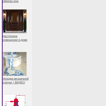
сферах она
Настенное
освещение в доме
Укладка мозаичной
плитки + ВИДЕО