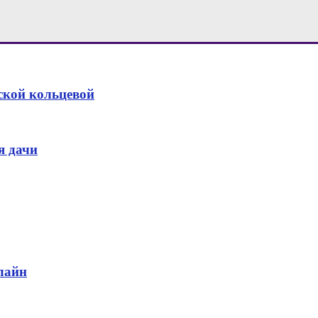
ской кольцевой
я дачи
лайн