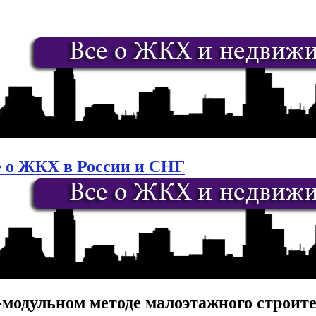
е о ЖКХ в России и СНГ
модульном методе малоэтажного строите