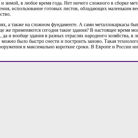
и зимой, в любое время года. Нет ничего сложного в сборке мет
ия, использование готовых листов, обладающих маленьким весо
ство.
х, а также на сложном фундаменте. А сами металлокаркасы бы
Где же применяются сегодня такие здания? В настоящее время м
 да и вообще здания в разных отраслях народного хозяйства, в 
 можно было быстро снести и построить заново. Такая технологи
ооружения в максимально короткие сроки. В Европе и России ин