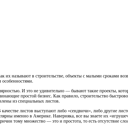
ак их называют в строительстве, объекты с малыми сроками во
и особенностями.
рностью. И это не удивительно — бывают такие проекты, котор
чинающие простой бизнес. Как правило, строительство быстров
овлены из специальных листов.
 В качестве листов выступают либо «сендвичи», либо другие ли
лярны именно в Америке. Наверняка, все вы знаете их «игруш
ричин тому множество — это и простота, то есть отсутствие сло