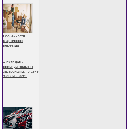
Особенности
квартирного
переезда
«ТеслаДом»:
премиум-жилье от
застройщика по цене
эконом-класса