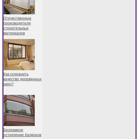
Отечественные
производители
строительных
материалов
Как сохранить
качество деревянных
окон?
Безрамное
остекление балконов