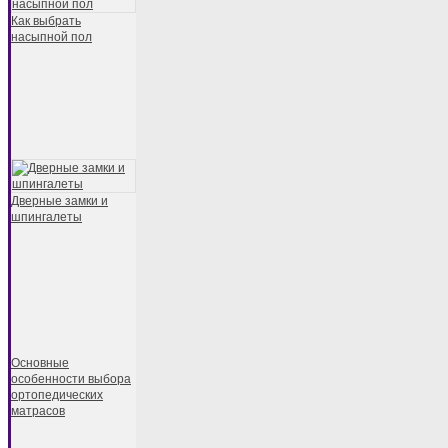
Как выбрать
насыпной пол
Дверные замки и
шпингалеты
Основные
особенности выбора
ортопедических
матрасов