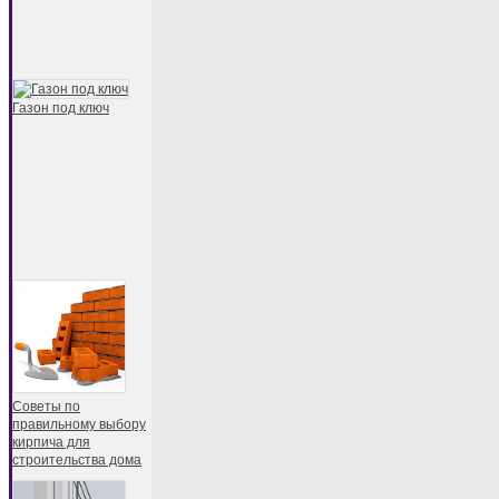
Газон под ключ
Советы по
правильному выбору
кирпича для
строительства дома