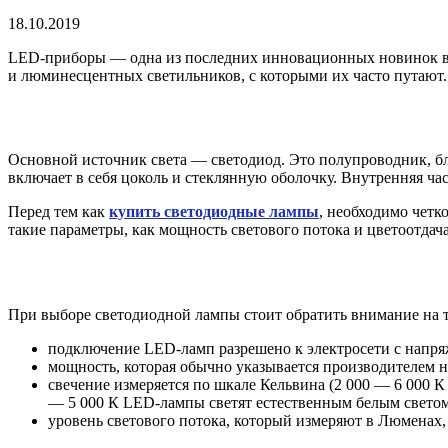
18.10.2019
LED-приборы — одна из последних инновационных новинок в 
и люминесцентных светильников, с которыми их часто путают.
Основной источник света — светодиод. Это полупроводник, бл
включает в себя цоколь и стеклянную оболочку. Внутренняя ча
Перед тем как
купить светодиодные лампы
, необходимо четк
такие параметры, как мощность светового потока и цветоотдача
При выборе светодиодной лампы стоит обратить внимание на 
подключение LED-ламп разрешено к электросети с напряж
мощность, которая обычно указывается производителем на
свечение измеряется по шкале Кельвина (2 000 — 6 000 К 
— 5 000 К LED-лампы светят естественным белым светом,
уровень светового потока, который измеряют в Люменах,