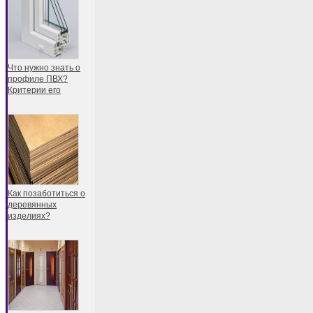
Что нужно знать о
профиле ПВХ?
Критерии его
Как позаботиться о
деревянных
изделиях?