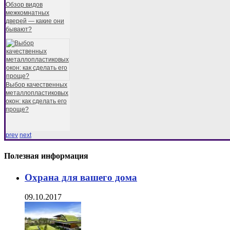
Обзор видов
межкомнатных
дверей — какие они
бывают?
Выбор качественных
металлопластиковых
окон: как сделать его
проще?
prev
next
Полезная информация
Охрана для вашего дома
09.10.2017