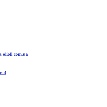
olioli.com.ua
во!