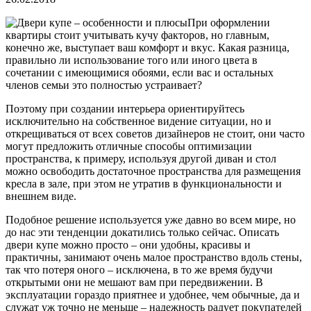
При оформлении
квартиры стоит учитывать кучу факторов, но главным,
конечно же, выступает ваш комфорт и вкус. Какая разница,
правильно ли использование того или иного цвета в
сочетании с имеющимися обоями, если вас и остальных
членов семьи это полностью устраивает?
Поэтому при создании интерьера ориентируйтесь
исключительно на собственное видение ситуации, но и
открещиваться от всех советов дизайнеров не стоит, они часто
могут предложить отличные способы оптимизации
пространства, к примеру, используя другой диван и стол
можно освободить достаточное пространства для размещения
кресла в зале, при этом не утратив в функциональности и
внешнем виде.
Подобное решение используется уже давно во всем мире, но
до нас эти тенденции докатились только сейчас. Описать
двери купе можно просто – они удобны, красивы и
практичны, занимают очень малое пространство вдоль стены,
так что потеря оного – исключена, в то же время будучи
открытыми они не мешают вам при передвижении. В
эксплуатации гораздо приятнее и удобнее, чем обычные, да и
служат уж точно не меньше – надежность радует покупателей