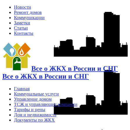
Новости
Ремонт домов
Коммуникации
Заметки
Статьи
Контакты
Все о ЖКХ в России и СНГ
Все о ЖКХ в России и СНГ
Главная
Коммунальные услуги
Управление домом
ТСЖ и управляющие компании
Тарифы и цены
Дом и недвижимость
Документы по ЖКХ