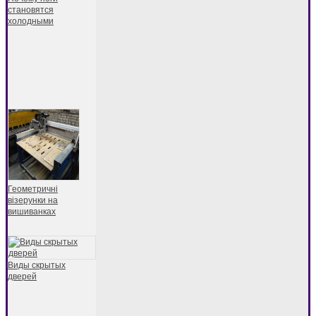
становятся
холодными
Геометричні
візерунки на
вишиванках
Виды скрытых
дверей