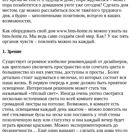
пора позаботится о домашнем уюте уже сегодня? Сделать дом
местом, где можно расслабиться после тяжёлого трудового
дня, а будни – заполненными позитивом, всецело в ваших
возможностях.
Как оборудовать свой дом www.bms-home.ru можно узнать на
bms-home.ru. Мы ведь сами создаём свой мир. Как? У нас пять
органов чувств – повлиять можно на каждый.
1. Зрение
Существует огромное изобилие рекомендаций от дизайнеров,
как зрительно увеличить пространство или сочетать цвета и
большинство из них уместны, доступны и просты . Более
детально стоит задуматься о мелочах, из которых состоит вся
наша жизнь. В первую очередь в доме должно быть приятное
освещение. Интересным решением может стать так
называемый «тёплый свет». Иногда очень уютно смотрятся
несколько источников света по всей комнате вместо
громадной люстры на потолке. Возможно, в комнате есть
стена, освещаемая каждый день закатом – можно повесить на
неё стеклянные бусы на леске или поставить у этой стены
позолоченную вазу или статуэтку и она каждый вечер будет
играть яркими красками. Можно экспериментировать до
бесконечности… Ещё один вариант – сделать для дома что-то