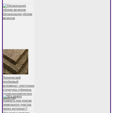
Организация уборки
вечером
Технический
пробковый
агломерат: клеточная
структура суберина,
термодинамические
свойства
Что важно помнить