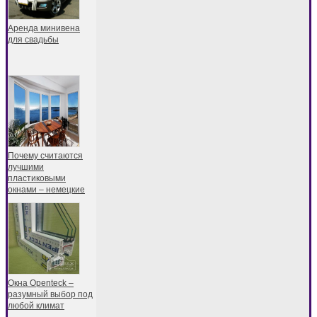
Аренда минивена
для свадьбы
Почему считаются
лучшими
пластиковыми
окнами – немецкие
Окна Openteck –
разумный выбор под
любой климат