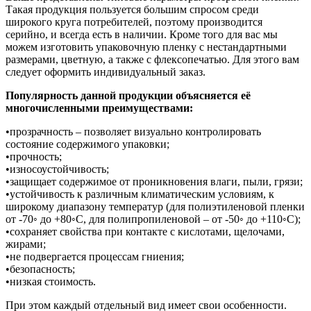
Такая продукция пользуется большим спросом среди
широкого круга потребителей, поэтому производится
серийно, и всегда есть в наличии. Кроме того для вас мы
можем изготовить упаковочную пленку с нестандартными
размерами, цветную, а также с флексопечатью. Для этого вам
следует оформить индивидуальный заказ.
Популярность данной продукции объясняется её
многочисленными преимуществами:
•прозрачность – позволяет визуально контролировать
состояние содержимого упаковки;
•прочность;
•износоустойчивость;
•защищает содержимое от проникновения влаги, пыли, грязи;
•устойчивость к различным климатическим условиям, к
широкому диапазону температур (для полиэтиленовой пленки
от -70◦ до +80◦С, для полипропиленовой – от -50◦ до +110◦С);
•сохраняет свойства при контакте с кислотами, щелочами,
жирами;
•не подвергается процессам гниения;
•безопасность;
•низкая стоимость.
При этом каждый отдельный вид имеет свои особенности.