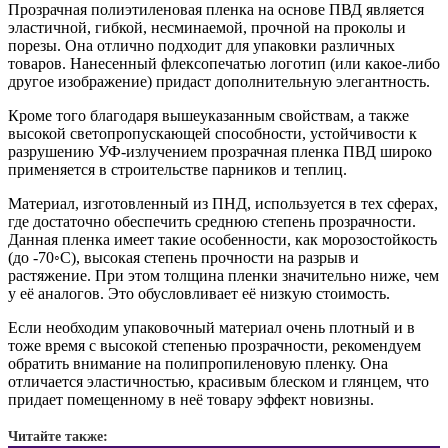
Прозрачная полиэтиленовая пленка на основе ПВД является
эластичной, гибкой, несминаемой, прочной на проколы и
порезы. Она отлично подходит для упаковки различных
товаров. Нанесенный флексопечатью логотип (или какое-либо
другое изображение) придаст дополнительную элегантность.
Кроме того благодаря вышеуказанным свойствам, а также
высокой светопропускающей способности, устойчивости к
разрушению УФ-излучением прозрачная пленка ПВД широко
применяется в строительстве парников и теплиц.
Материал, изготовленный из ПНД, используется в тех сферах,
где достаточно обеспечить среднюю степень прозрачности.
Данная пленка имеет такие особенности, как морозостойкость
(до -70◦С), высокая степень прочности на разрыв и
растяжение. При этом толщина пленки значительно ниже, чем
у её аналогов. Это обусловливает её низкую стоимость.
Если необходим упаковочный материал очень плотный и в
тоже время с высокой степенью прозрачности, рекомендуем
обратить внимание на полипропиленовую пленку. Она
отличается эластичностью, красивым блеском и глянцем, что
придает помещенному в неё товару эффект новизны.
Читайте также: