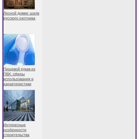
Лесной домик: шале
русского охотника
Пищевой рукав из
ПВХ: сферы
использования и
характеристики
Интересные
особенности
строительства