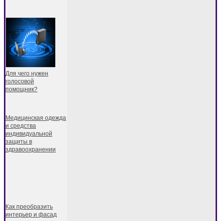
Для чего нужен
голосовой
помощник?
Медицинская одежда
и средства
индивидуальной
защиты в
здравоохранении
Как преобразить
интерьер и фасад