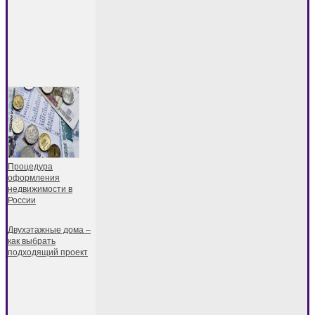
Процедура
оформления
недвижимости в
России
Двухэтажные дома –
как выбрать
подходящий проект