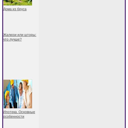
Дома из бруса
Жалюзи или шторы:
что лучше?
Ипотека. Основные
особенности