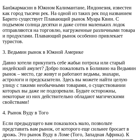
Банlжармаcин в Южном Калимантане, Индонезия, известен
как город тысячи рек. На одной из таких рек под названием
Барито существует Плавающий рынок Муара Квин. С
подъемом солнца десятки и даже сотни маленьких лодок
отправляются на торговлю, нагруженные различными товара
и продуктами. Плавающий рынок особенно привлекает
туристов.
3. Ведьмин рынок в Южной Америке
Давно хотели прикупить себе жабьи потроха или старый
индейский амулет? Добро пожаловать в Боливию на Ведьмин
рынок – место, где живут и работают ведьмы, знахари,
астрологи и предсказатели. Здесь вы можете найти целую
улицу с такими необычными товарами, о существовании
которых вы даже не подозревали. Будьте осторожны,
некоторые из них действительно обладают магическими
свойствами!
4. Рынок Вуду в Того
Если предыдущего вам показалось мало, позвольте
представить вам рынок, от которого еще сильнее бросает в
дрожь. Это рынок Вуду в Ломе (Того, Западная Африка). К