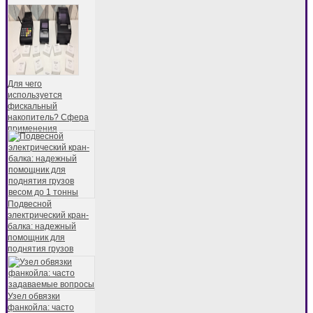
Для чего
используется
фискальный
накопитель? Сфера
применения
Подвесной
электрический кран-
балка: надежный
помощник для
поднятия грузов
Узел обвязки
фанкойла: часто