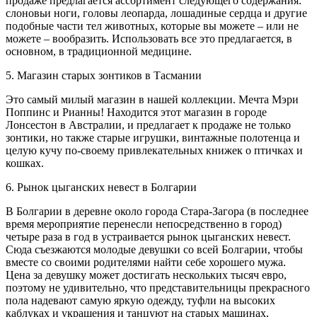
продаже предлагается ассортимент следующего содержания:
слоновьи ноги, головы леопарда, лошадиные сердца и другие
подобные части тел животных, которые вы можете – или не
можете – вообразить. Использовать все это предлагается, в
основном, в традиционной медицине.
5. Магазин старых зонтиков в Таcмании
Это самый милый магазин в нашей коллекции. Мечта Мэри
Поппинс и Рианны! Находится этот магазин в городе
Лонсестон в Австралии, и предлагает к продаже не только
зонтики, но также старые игрушки, винтажные полотенца и
целую кучу по-своему привлекательных книжек о птичках и
кошках.
6. Рынок цыганских невест в Болгарии
В Болгарии в деревне около города Стара-Загора (в последнее
время мероприятие перенесли непосредственно в город)
четыре раза в год в устраивается рынок цыганских невест.
Сюда съезжаются молодые девушки со всей Болгарии, чтобы
вместе со своими родителями найти себе хорошего мужа.
Цена за девушку может достигать нескольких тысяч евро,
поэтому не удивительно, что представительницы прекрасного
пола надевают самую яркую одежду, туфли на высоких
каблуках и украшения и танцуют на старых машинах,