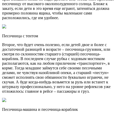
песочницу от высокого околополуденного солнца. Ближе к
закату, если дети в это время еще играют, затеняться должна
примерно половина ящика, чтобы маленькие сами
расположились, где им удобнее.
Песочница с тентом
Второе, что будет очень полезно, если детей двое и более с
достаточной разницей в возрасте – песочница-грузовик, или
смотря по склонностям старшего (старшей) песочница-
кораблик. В последнем случае рубка с ходовым мостиком
располагаются, как на любом приличном «транспортюге», в
корме. Тогда младшие займутся себе своими песочными
делами, не чувствуя назойливой опеки, а старший «пестун»
сможет исполнять свои обязанности буквально играючи, не
скучая. А буде когда-нибудь возьмется за руль или встанет к
штурвалу профессионально, у него на уровне рефлексов уже
отложилось: главное в рейсе – пассажиры и груз.
Песочница-машина и песочница-кораблик