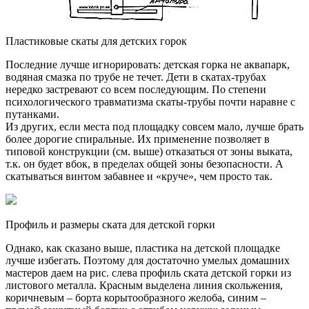
Пластиковые скаты для детских горок
Последние лучше игнорировать: детская горка не аквапарк,
водяная смазка по трубе не течет. Дети в скатах-трубах
нередко застревают со всем последующим. По степени
психологического травматизма скаты-трубы почти наравне с
путанками.
Из других, если места под площадку совсем мало, лучше брать
более дорогие спиральные. Их применение позволяет в
типовой конструкции (см. выше) отказаться от зоны выката,
т.к. он будет вбок, в пределах общей зоны безопасности. А
скатываться винтом забавнее и «круче», чем просто так.
Профиль и размеры ската для детской горки
Однако, как сказано выше, пластика на детской площадке
лучше избегать. Поэтому для достаточно умелых домашних
мастеров даем на рис. слева профиль ската детской горки из
листового металла. Красным выделена линия скольжения,
коричневым – борта корытообразного желоба, синим –