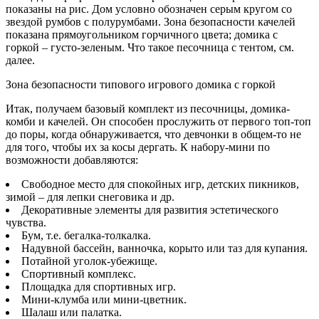
показаны на рис. Дом условно обозначен серым кругом со
звездой румбов с полурумбами. Зона безопасности качелей
показана прямоугольником горчичного цвета; домика с
горкой – густо-зеленым. Что такое песочница с тентом, см.
далее.
Зона безопасности типового игрового домика с горкой
Итак, получаем базовый комплект из песочницы, домика-
комби и качелей. Он способен прослужить от первого топ-топ
до поры, когда обнаруживается, что девчонки в общем-то не
для того, чтобы их за косы дергать. К набору-мини по
возможности добавляются:
Свободное место для спокойных игр, детских пикников,
зимой – для лепки снеговика и др.
Декоративные элементы для развития эстетического
чувства.
Бум, т.е. бегалка-толкалка.
Надувной бассейн, ванночка, корыто или таз для купания.
Потайной уголок-убежище.
Спортивный комплекс.
Площадка для спортивных игр.
Мини-клумба или мини-цветник.
Шалаш или палатка.