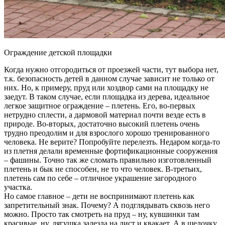
Ограждение детской площадки
Когда нужно отгородиться от проезжей части, тут выбора нет,
т.к. безопасность детей в данном случае зависит не только от
них. Но, к примеру, пруд или хоздвор сами на площадку не
заедут. В таком случае, если площадка из дерева, идеальное
легкое защитное ограждение – плетень. Его, во-первых
нетрудно сплести, а дармовой материал почти везде есть в
природе. Во-вторых, достаточно высокий плетень очень
трудно преодолим и для взрослого хорошо тренированного
человека. Не верите? Попробуйте перелезть. Недаром когда-то
из плетня делали временные фортификационные сооружения
– фашины. Точно так же сломать правильно изготовленный
плетень и бык не способен, не то что человек. В-третьих,
плетень сам по себе – отличное украшение загородного
участка.
Но самое главное – дети не воспринимают плетень как
запретительный знак. Почему? А подглядывать сквозь него
можно. Просто так смотреть на пруд – ну, кувшинки там
красивые, ну, лягушка залезла на лист и квакает. А в щелочку,