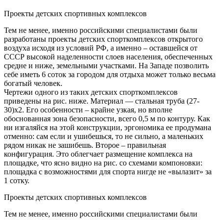
Проекты детских спортивных комплексов
Тем не менее, именно российскими специалистами были
разработаны проекты детских спорткомплексов открытого
воздуха исходя из условий РФ, а именно – оставшейся от
СССР высокой наделенности слоев населения, обеспеченных
средне и ниже, земельными участками. На Западе позволить
себе иметь 6 соток за городом для отдыха может только весьма
богатый человек.
Чертежи одного из таких детских спорткомплексов
приведены на рис. ниже. Материал — стальная труба (27-
30)х2. Его особенности – крайне узкая, но вполне
обоснованная зона безопасности, всего 0,5 м по контуру. Как
ни изгаляйся на этой конструкции, эргономика ее продумана
отменно: сам если и ушибешься, то не сильно, а маленьких
рядом никак не зашибешь. Второе – правильная
конфигурация. Это облегчает размещение комплекса на
площадке, что ясно видно на рис. со схемами компоновки:
площадка с возможностями для спорта нигде не «вылазит» за
1 сотку.
Проекты детских спортивных комплексов
Тем не менее, именно российскими специалистами были