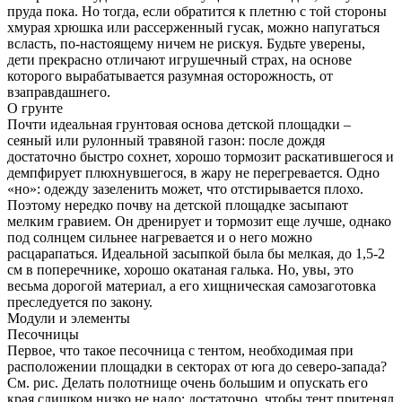
пруда пока. Но тогда, если обратится к плетню с той стороны
хмурая хрюшка или рассерженный гусак, можно напугаться
всласть, по-настоящему ничем не рискуя. Будьте уверены,
дети прекрасно отличают игрушечный страх, на основе
которого вырабатывается разумная осторожность, от
взаправдашнего.
О грунте
Почти идеальная грунтовая основа детской площадки –
сеяный или рулонный травяной газон: после дождя
достаточно быстро сохнет, хорошо тормозит раскатившегося и
демпфирует плюхнувшегося, в жару не перегревается. Одно
«но»: одежду зазеленить может, что отстирывается плохо.
Поэтому нередко почву на детской площадке засыпают
мелким гравием. Он дренирует и тормозит еще лучше, однако
под солнцем сильнее нагревается и о него можно
расцарапаться. Идеальной засыпкой была бы мелкая, до 1,5-2
см в поперечнике, хорошо окатаная галька. Но, увы, это
весьма дорогой материал, а его хищническая самозаготовка
преследуется по закону.
Модули и элементы
Песочницы
Первое, что такое песочница с тентом, необходимая при
расположении площадки в секторах от юга до северо-запада?
См. рис. Делать полотнище очень большим и опускать его
края слишком низко не надо: достаточно, чтобы тент притенял