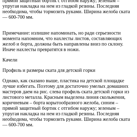
прямой защитный бортик с отгибом наружу; зеленым –
упругая накладка на нем из гладкой резины. Последняя
необходима, чтобы тормозить руками. Ширина желоба ската
— 600-700 мм.
Примечание: излишне напоминать, но ради серьезности
момента напомним, что нахлесты листов, составляющих
желоб и борта, должны быть направлены вниз по склону.
Иначе нахлесты превратятся в ножи.
Качели
Профиль и размеры ската для детской горки
Однако, как сказано выше, пластика на детской площадке
лучше избегать. Поэтому для достаточно умелых домашних
мастеров даем на рис. слева профиль ската детской горки из
листового металла. Красным выделена линия скольжения,
коричневым – борта корытообразного желоба, синим –
прямой защитный бортик с отгибом наружу; зеленым –
упругая накладка на нем из гладкой резины. Последняя
необходима, чтобы тормозить руками. Ширина желоба ската
— 600-700 мм.