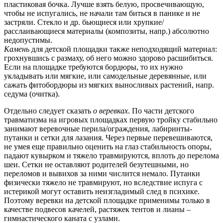
пластиковая бочка. Лучше взять белую, просвечивающую,
чтобы не испугались, не начали там биться в панике и не
застряли. Стекло и др. бьющиеся или хрупкие/
расслаивающиеся материалы (композиты, напр.) абсолютно
недопустимы.
Камень
для детской площадки также неподходящий материал:
грохнувшись с размаху, об него можно здорово расшибиться.
Если на площадке требуются бордюры, то их нужно
укладывать или мягкие, или самодельные деревянные, или
сажать фитобордюры из мягких выносливых растений, напр.
седума (очитка).
Отдельно следует сказать
о веревках
. По части детского
травматизма на игровых площадках первую тройку стабильно
занимают веревочные перила/ограждения, лабиринты-
путанки и сетки для лазания. Через первые перевешиваются,
не умея еще правильно оценить на глаз стабильность опоры,
падают кувырком и тяжело травмируются, вплоть до перелома
шеи. Сетки не оставляют родителей безутешными, но
переломов и вывихов за ними числится немало. Путанки
физически тяжело не травмируют, но вследствие испуга с
истерикой могут оставить неизгладимый след в психике.
Поэтому веревки на детской площадке применимы только в
качестве подвесов качелей, растяжек тентов и лианы –
гимнастического каната с узлами.