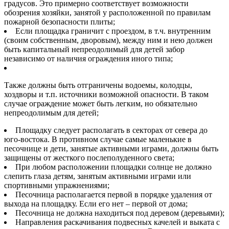
градусов. Это примерно соответствует возможности
обозрения хозяйки, занятой у расположенной по правилам
пожарной безопасности плиты;
Если площадка граничит с проездом, в т.ч. внутренним
(своим собственным, дворовым), между ним и нею должен
быть капитальный непреодолимый для детей забор
независимо от наличия ограждения иного типа;
Также должны быть отграничены водоемы, колодцы,
хоздворы и т.п. источники возможной опасности. В таком
случае ограждение может быть легким, но обязательно
непреодолимым для детей;
Площадку следует располагать в секторах от севера до
юго-востока. В противном случае самые маленькие в
песочнице и дети, занятые активными играми, должны быть
защищены от жесткого послеполуденного света;
При любом расположении площадки солнце не должно
слепить глаза детям, занятым активными играми или
спортивными упражнениями;
Песочница располагается первой в порядке удаления от
выхода на площадку. Если его нет – первой от дома;
Песочница не должна находиться под деревом (деревьями);
Направления раскачивания подвесных качелей и выката с