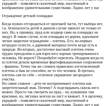
украдкой – появляется сказочный мир, населенный в
воображении удивительными существами. Ладно, нет у нас
Ограждение детской площадки
Когда нужно отгородиться от проезжей части, тут выбора нет,
т.к. безопасность детей в данном случае зависит не только от
них. Но, к примеру, пруд или хоздвор сами на площадку не
заедут. В таком случае, если площадка из дерева, идеальное
легкое защитное ограждение – плетень. Его, во-первых
нетрудно сплести, а дармовой материал почти везде есть в
природе. Во-вторых, достаточно высокий плетень очень
трудно преодолим и для взрослого хорошо тренированного
человека. Не верите? Попробуйте перелезть. Недаром когда-то
из плетня делали временные фортификационные сооружения
– фашины. Точно так же сломать правильно изготовленный
плетень и бык не способен, не то что человек. В-третьих,
плетень сам по себе – отличное украшение загородного
участка.
Но самое главное – дети не воспринимают плетень как
запретительный знак. Почему? А подглядывать сквозь него
можно. Просто так смотреть на пруд – ну, кувшинки там
красивые, ну, лягушка залезла на лист и квакает. А в щелочку,
украдкой – появляется сказочный мир, населенный в
воображении удивительными существами. Ладно, нет у нас