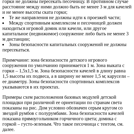
горки не должны пересекать песочницу. В противном случае
расстояние между ними должно быть не менее 3 м для качелей
и не менее высоты ската горки;
Те же направления не должны идти к проезжей части;
Между спортивным комплексом и песочницей должен
находиться игровой домик или качели, или другое
капитальное (недвижимое) сооружение либо быть не менее 3
м дистанции;
Зоны безопасности капитальных сооружений не должны
пересекаться.
Примечание: зона безопасности детского игрового
сооружения по умолчанию принимается 1 м. Зона выката с
горки – 1,5х1,5 м. Зона безопасности качелей в длину равна
1,5 высоты их подвеса, а в ширину не менее 1,5 м; карусели –
ее диаметру. Зоны безопасности спортивных комплексов
указываются в их проектах.
Примеры схем расположения базовых модулей детской
площадки при различной ее ориентации по странам света
показаны на рис. Дом условно обозначен серым кругом со
звездой румбов с полурумбами. Зона безопасности качелей
показана прямоугольником горчичного цвета; домика с
горкой – густо-зеленым. Что такое песочница с тентом, см.
далее.