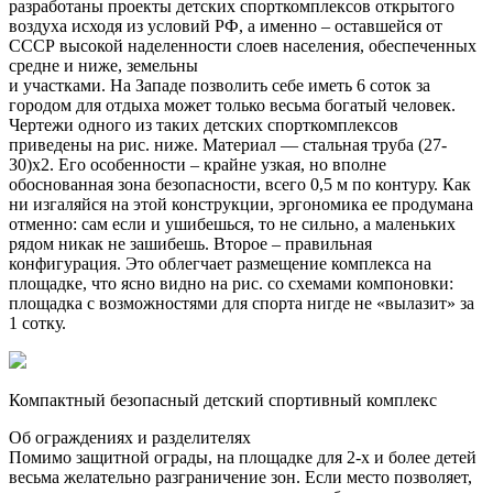
разработаны проекты детских спорткомплексов открытого
воздуха исходя из условий РФ, а именно – оставшейся от
СССР высокой наделенности слоев населения, обеспеченных
средне и ниже, земельны
и участками. На Западе позволить себе иметь 6 соток за
городом для отдыха может только весьма богатый человек.
Чертежи одного из таких детских спорткомплексов
приведены на рис. ниже. Материал — стальная труба (27-
30)х2. Его особенности – крайне узкая, но вполне
обоснованная зона безопасности, всего 0,5 м по контуру. Как
ни изгаляйся на этой конструкции, эргономика ее продумана
отменно: сам если и ушибешься, то не сильно, а маленьких
рядом никак не зашибешь. Второе – правильная
конфигурация. Это облегчает размещение комплекса на
площадке, что ясно видно на рис. со схемами компоновки:
площадка с возможностями для спорта нигде не «вылазит» за
1 сотку.
Компактный безопасный детский спортивный комплекс
Об ограждениях и разделителях
Помимо защитной ограды, на площадке для 2-х и более детей
весьма желательно разграничение зон. Если место позволяет,