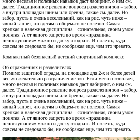
много веселья и полезных навыков даст лабиринт, о нем см.
далее. Традиционное решение вопроса разделения зон – забор,
а внутри площадки шины или бревна, также см. далее. Но
забор, пусть и очень веселенький, как на рис. чуть ниже –
явный запрет, что детям в общем-то не полезно. Самая
крепкая и надежная дисциплина – сознательная, своим умом
понятая. А от явного запрета во время «праздника
непослушания» можно и доску отодрать. И полезть, куда
совсем не следовало бы, не соображая еще, чем это чревато.
Компактный безопасный детский спортивный комплекс
Об ограждениях и разделителях
Помимо защитной ограды, на площадке для 2-х и более детей
весьма желательно разграничение зон. Если место позволяет,
много веселья и полезных навыков даст лабиринт, о нем см.
далее. Традиционное решение вопроса разделения зон – забор,
а внутри площадки шины или бревна, также см. далее. Но
забор, пусть и очень веселенький, как на рис. чуть ниже –
явный запрет, что детям в общем-то не полезно. Самая
крепкая и надежная дисциплина – сознательная, своим умом
понятая. А от явного запрета во время «праздника
непослушания» можно и доску отодрать. И полезть, куда
совсем не следовало бы, не соображая еще, чем это чревато.