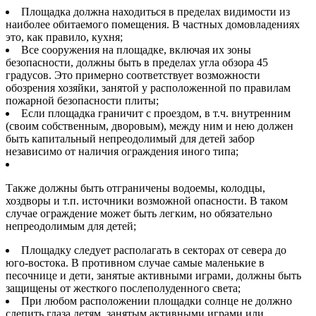
Площадка должна находиться в пределах видимости из
наиболее обитаемого помещения. В частных домовладениях
это, как правило, кухня;
Все сооружения на площадке, включая их зоны
безопасности, должны быть в пределах угла обзора 45
градусов. Это примерно соответствует возможности
обозрения хозяйки, занятой у расположенной по правилам
пожарной безопасности плиты;
Если площадка граничит с проездом, в т.ч. внутренним
(своим собственным, дворовым), между ним и нею должен
быть капитальный непреодолимый для детей забор
независимо от наличия ограждения иного типа;
Также должны быть отграничены водоемы, колодцы,
хоздворы и т.п. источники возможной опасности. В таком
случае ограждение может быть легким, но обязательно
непреодолимым для детей;
Площадку следует располагать в секторах от севера до
юго-востока. В противном случае самые маленькие в
песочнице и дети, занятые активными играми, должны быть
защищены от жесткого послеполуденного света;
При любом расположении площадки солнце не должно
слепить глаза детям, занятым активными играми или