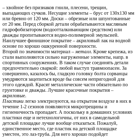
– хвойное без признаков гнили, плесени, трещин,
выпадающих сучков. Несущие элементы – брус от 130х130 мм
или бревно от 120 мм. Доски – обрезные или шпунтованные
от 20 мм. Перед сборкой детали обрабатываются масляным
гидрофобизатором (водоотталкивающим средством) или
дважды пропитываются водно-полимерной эмульсией.
Наилучшее финишное покрытие – акриловый лак на водной
основе по хорошо ошкуренной поверхности.
Второй по значимости материал –
металл
. Кроме крепежа, из
стали выполняются сильно нагруженные элементы, напр. в
спортивных сооружениях. В таком случае соединять детали
предпочтительно сваркой: любой выступ травмоопасен. За
совершенно, казалось бы, гладкую головку болта сорванцы
умудряются зацепиться вроде бы совсем непригодной для
этого одеждой. Красят металлические части обязательно по
грунтовке и дважды. Лучшие красочные покрытия –
акриловые.
Пластики
легко электризуются, на открытом воздухе в них в
течение 1-2 сезонов появляются микротрещины и
гигиеничность пропадает. А поскольку в домашних условиях
пластики еще и нетехнологичны, от них в самодельной
детской площадке лучше вообще отказаться. Пожалуй,
единственное место, где пластик на детской площадке
уместен, это лаз-труба. Для него хорошо подойдет