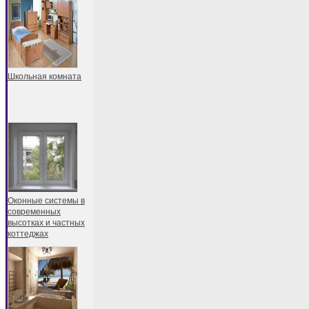
Школьная комната
Оконные системы в
современных
высотках и частных
коттеджах