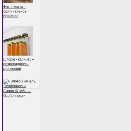
Фотоплитка –
оригинальное
решение
Шторы к карнизу –
разновидности
креплений
Силовой кабель.
Особенности