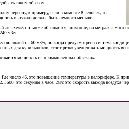
добрать таким образом.
дну персону, к примеру, если в комнате 8 человек, то
ощность вытяжки должна быть немного меньше.
й же схеме, но также обращается внимание, на метраж самого по
240 м3/ч.
чество людей на 60 м3/ч, но когда предусмотрена система конди
ренных для курильщиков, стоит резко увеличивать мощность вен
раивается мощность на промышленных объектах.
. Где число 46, это повышение температуры в калорифере. К прим
. 3600- это секунды в часе, 2м/с это скорость выхода воздуха ч