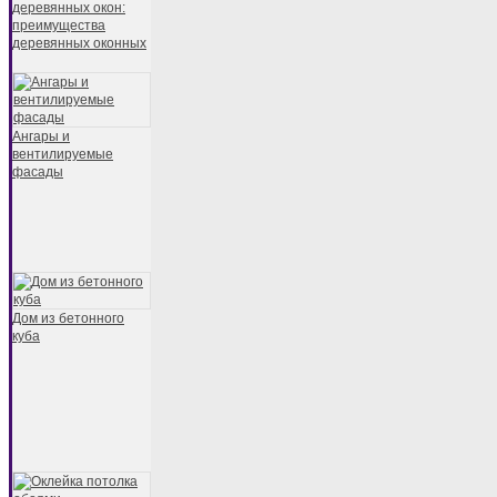
деревянных окон:
преимущества
деревянных оконных
Ангары и
вентилируемые
фасады
Дом из бетонного
куба