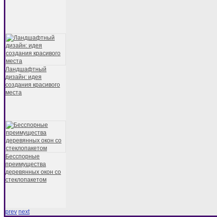
Ландшафтный
дизайн: идея
создания красивого
места
Бесспорные
преимущества
деревянных окон со
стеклопакетом
prev
next