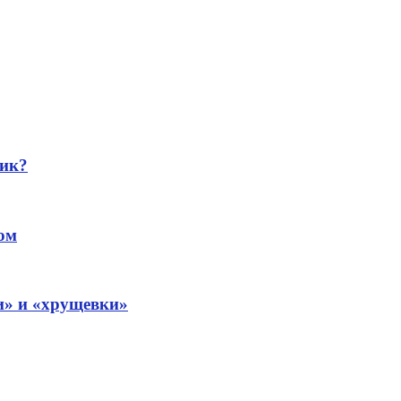
чик?
ом
» и «хрущевки»