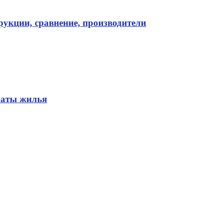
укции, сравнение, производители
латы жилья