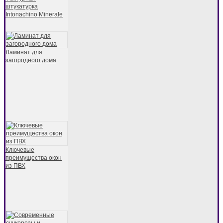
штукатурка
Intonachino Minerale
Ламинат для
загородного дома
Ключевые
преимущества окон
из ПВХ