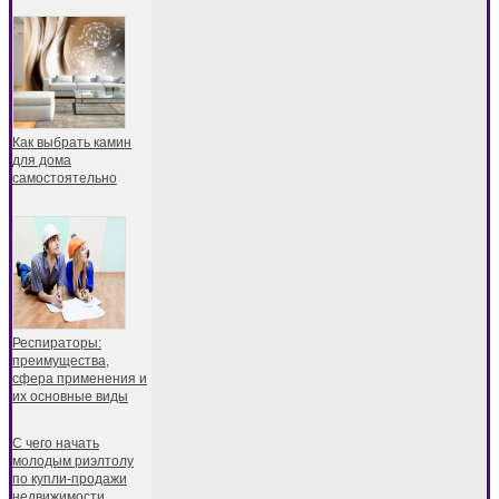
Как выбрать камин
для дома
самостоятельно
Респираторы:
преимущества,
сфера применения и
их основные виды
С чего начать
молодым риэлтолу
по купли-продажи
недвижимости