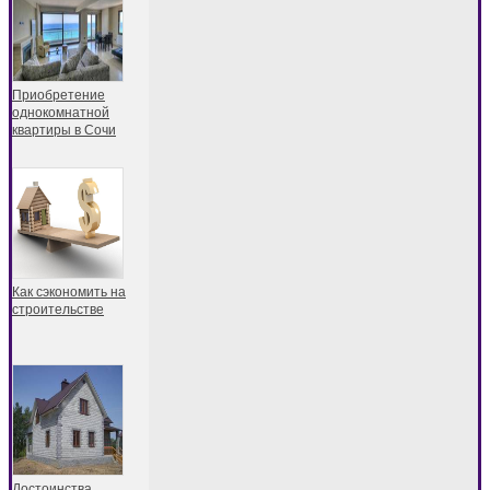
Приобретение
однокомнатной
квартиры в Сочи
Как сэкономить на
строительстве
Достоинства