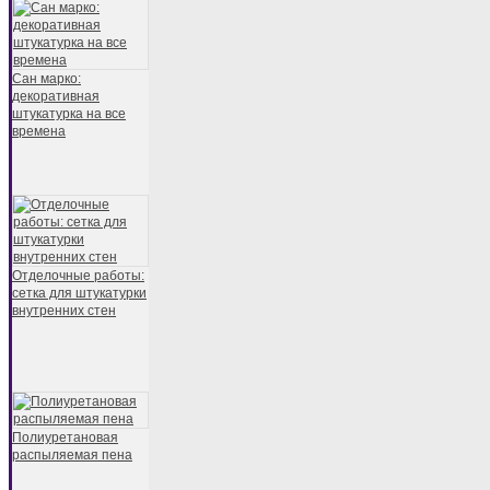
Сан марко:
декоративная
штукатурка на все
времена
Отделочные работы:
сетка для штукатурки
внутренних стен
Полиуретановая
распыляемая пена