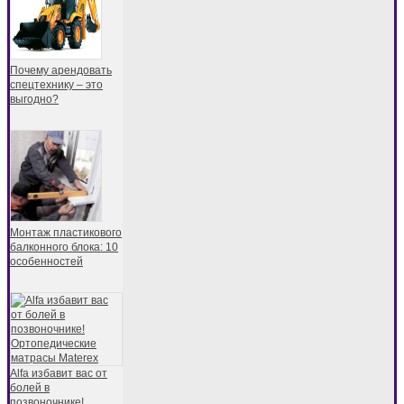
Почему арендовать
спецтехнику – это
выгодно?
Монтаж пластикового
балконного блока: 10
особенностей
Alfa избавит вас от
болей в
позвоночнике!