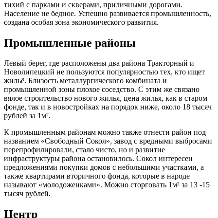
тихий с парками и скверами, приличными дорогами.
Население не бедное. Успешно развивается промышленность,
создана особая зона экономического развития.
Промышленные районы
Левый берег, где расположены два района Тракторный и
Новолипецкий не пользуются популярностью тех, кто ищет
жильё. Близость металлургического комбината и
промышленной зоны плохое соседство. С этим же связано
вялое строительство нового жилья, цена жилья, как в старом
фонде, так и в новостройках на порядок ниже, около 18 тысяч
рублей за 1м².
К промышленным районам можно также отнести район под
названием «Свободный Сокол», завод с вредными выбросами
перепрофилировали, стало чисто, но и развитие
инфраструктуры района остановилось. Сокол интересен
предложениями покупки домов с небольшими участками, а
также квартирами вторичного фонда, которые в народе
называют «молодоженками». Можно сторговать 1м² за 13 -15
тысяч рублей.
Центр