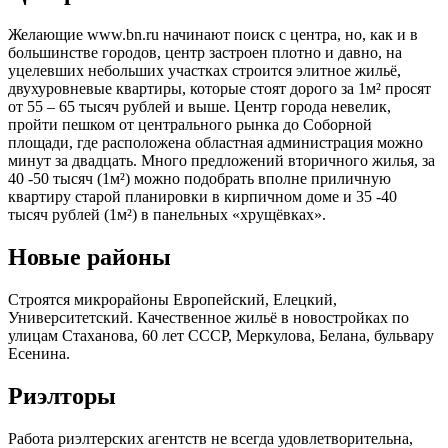
Желающие www.bn.ru начинают поиск с центра, но, как и в
большинстве городов, центр застроен плотно и давно, на
уцелевших небольших участках строится элитное жильё,
двухуровневые квартиры, которые стоят дорого за 1м² просят
от 55 – 65 тысяч рублей и выше. Центр города невелик,
пройти пешком от центрального рынка до Соборной
площади, где расположена областная администрация можно
минут за двадцать. Много предложений вторичного жилья, за
40 -50 тысяч (1м²) можно подобрать вполне приличную
квартиру старой планировки в кирпичном доме и 35 -40
тысяч рублей (1м²) в панельных «хрущёвках».
Новые районы
Строятся микрорайоны Европейский, Елецкий,
Университетский. Качественное жильё в новостройках по
улицам Стаханова, 60 лет СССР, Меркулова, Белана, бульвару
Есенина.
Риэлторы
Работа риэлтерских агентств не всегда удовлетворительна,