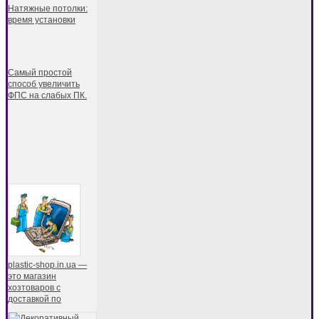
Натяжные потолки:
время установки
Самый простой
способ увеличить
ФПС на слабых ПК.
plastic-shop.in.ua —
это магазин
хозтоваров с
доставкой по