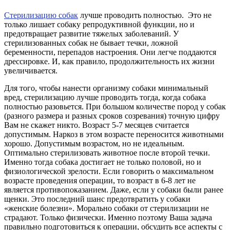
Стерилизацию собак
лучше проводить полностью. Это не
только лишает собаку репродуктивной функции, но и
предотвращает развитие тяжелых заболеваний. У
стерилизованных собак не бывает течки, ложной
беременности, перепадов настроения. Они легче поддаются
дрессировке. И, как правило, продолжительность их жизни
увеличивается.
Для того, чтобы нанести организму собаки минимальный
вред, стерилизацию лучше проводить тогда, когда собака
полностью разовьется. При большом количестве пород у собак
(разного размера и разных сроков созревания) точную цифру
Вам не скажет никто. Возраст 5-7 месяцев считается
допустимым. Наркоз в этом возрасте переносится животными
хорошо. Допустимым возрастом, но не идеальным.
Оптимально стерилизовать животное после второй течки.
Именно тогда собака достигает не только половой, но и
физиологической зрелости. Если говорить о максимальном
возрасте проведения операции, то возраст в 6-8 лет не
является противопоказанием. Даже, если у собаки были ранее
щенки. Это последний шанс предотвратить у собаки
«женские болезни». Морально собаки от стерилизации не
страдают. Только физически. Именно поэтому Ваша задача
правильно подготовиться к операции, обсудить все аспекты с