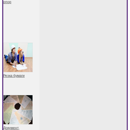
опор
Резка бумаги
Документ,