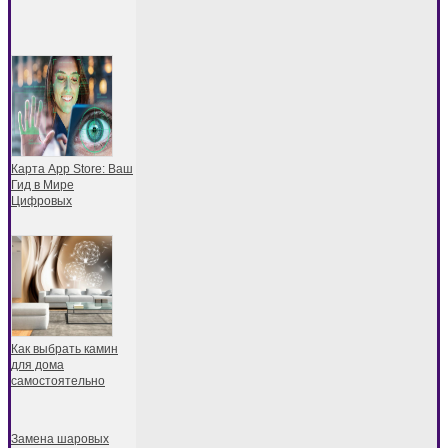
Карта App Store: Ваш
Гид в Мире
Цифровых
Как выбрать камин
для дома
самостоятельно
Замена шаровых