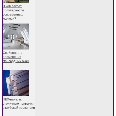
В чем секрет
популярности
современных
жалюзи?
Особенности
применения
мансардных окон
ПВХ-панели:
столичные привычки
в глубокой провинции