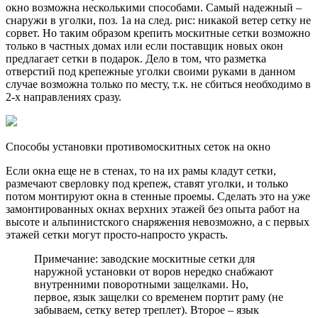
окно возможна несколькими способами. Самый надежный –
снаружи в уголки, поз. 1а на след. рис: никакой ветер сетку не
сорвет. Но таким образом крепить москитные сетки возможно
только в частных домах или если поставщик новых окон
предлагает сетки в подарок. Дело в том, что разметка
отверстий под крепежные уголки своими руками в данном
случае возможна только по месту, т.к. не сбиться необходимо в
2-х направлениях сразу.
Способы установки противомоскитных сеток на окно
Если окна еще не в стенах, то на их рамы кладут сетки,
размечают сверловку под крепеж, ставят уголки, и только
потом монтируют окна в стенные проемы. Сделать это на уже
замонтированных окнах верхних этажей без опыта работ на
высоте и альпинистского снаряжения невозможно, а с первых
этажей сетки могут просто-напросто украсть.
Примечание: заводские москитные сетки для
наружной установки от воров нередко снабжают
внутренними поворотными защелками. Но,
первое, язык защелки со временем портит раму (не
забываем, сетку ветер треплет). Второе – язык