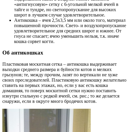
«антигнусовую» сетку с 6-угольной мелкой ячеей в
тайге и тундре, но светопропускание для высоких
широт в лучшем случае удовлетворительное.
Антикошка – ячея 2,5х3,5 мм или около того, материал
повышенной прочности. Свето- и воздухопропускание
удовлетворительное для средних широт и южнее. От
гнуса не спасает; ячею уменьшить нельзя, т.к. иначе
кошка сорвет когти.
Об антикошках
Пластиковая москитная сетка – антикошка выдерживает
выходки среднего размера и буйности котов и мелких
грызунов; те, между прочим, лазят по вертикали не хуже
своих преследователей. Пластиковую антикошку желательно
ставить на первых этажах, но, если у вас есть кошка
домашняя, то поверх москитной сетки нужно поставить
изнутри стальную с редкой ячеей, см. рис.; то же делается
снаружи, если в округе много бродячих котов.