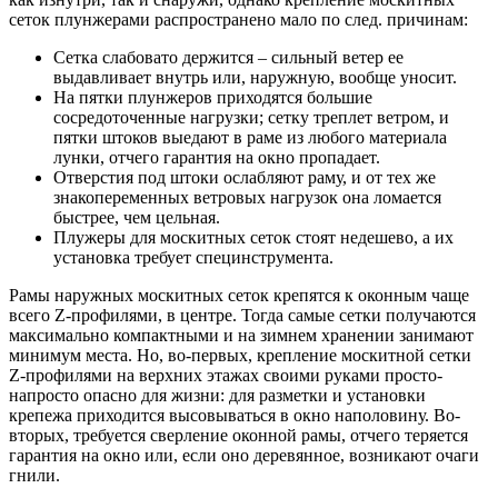
сеток плунжерами распространено мало по след. причинам:
Сетка слабовато держится – сильный ветер ее
выдавливает внутрь или, наружную, вообще уносит.
На пятки плунжеров приходятся большие
сосредоточенные нагрузки; сетку треплет ветром, и
пятки штоков выедают в раме из любого материала
лунки, отчего гарантия на окно пропадает.
Отверстия под штоки ослабляют раму, и от тех же
знакопеременных ветровых нагрузок она ломается
быстрее, чем цельная.
Плужеры для москитных сеток стоят недешево, а их
установка требует специнструмента.
Рамы наружных москитных сеток крепятся к оконным чаще
всего Z-профилями, в центре. Тогда самые сетки получаются
максимально компактными и на зимнем хранении занимают
минимум места. Но, во-первых, крепление москитной сетки
Z-профилями на верхних этажах своими руками просто-
напросто опасно для жизни: для разметки и установки
крепежа приходится высовываться в окно наполовину. Во-
вторых, требуется сверление оконной рамы, отчего теряется
гарантия на окно или, если оно деревянное, возникают очаги
гнили.