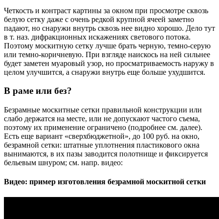
Четкость и контраст картины за окном при просмотре сквозь
белую сетку даже с очень редкой крупной ячеей заметно
падают, но снаружи внутрь сквозь нее видно хорошо. Дело тут
в т. наз. дифракционных искажениях светового потока.
Поэтому москитную сетку лучше брать черную, темно-серую
или темно-коричневую. При взгляде наискось на ней сильнее
будет заметен муаровый узор, но просматриваемость наружу в
целом улучшится, а снаружи внутрь еще больше ухудшится.
В раме или без?
Безрамные москитные сетки правильной конструкции или
слабо держатся на месте, или не допускают частого съема,
поэтому их применение ограничено (подробнее см. далее).
Есть еще вариант «сверхбюджетной», до 100 руб. на окно,
безрамной сетки: штатные уплотнения пластикового окна
вынимаются, в их пазы заводится полотнище и фиксируется
бельевым шнуром; см. напр. видео:
Видео: пример изготовления безрамной москитной сетки