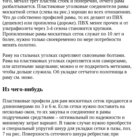
того, металл трет пластик стоек и поперечин, отчего рама
разбалтывается. Пластиковые уголковые соединители рамы
москитной сетки (слева на рис.) хороши во всех отношениях.
Что до собственно профилей рамы, то их делают из ПВХ
(дешевле) или пропилена (дороже). ПВХ менее прочен и от
ультрафиолета через 3-4 сезона становится хрупким.
Пропиленовые рамы москитных сеток служат по 10 лет и
более, нужно только своевременно по мере потребности
менять полотно.
Раму на стальных уголках скрепляют сквозными болтами.
Рама на пластиковых уголках скрепляется или саморезами,
или штатными защелками; можно и ее подкрепить метизами,
чтобы дольше служила. Об укладке сетчатого полотнища в
раму см. ниже.
Из чего-нибудь
Пластиковые профили для рам москитных сеток продаются и
длинномерами по 3 и 6 м. Если сетки нужно поставить на
несколько окон, то их закупка и соединение в рамы
подручными средствами – оптимальный по надежности и
минимуму затрат вариант. В таком случае нужно приобрести
и специальный упругий шнур для укладки сетки в пазы, поз.
7 на рис. Поверхность сеточного шнура ребристая; при