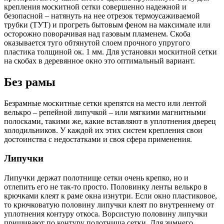
крепления москитной сетки совершенно надежной и
безопасной – натянуть на нее отрезок термоусаживаемой
трубки (ТУТ) и прогреть бытовым феном на максимале или
осторожно поворачивая над газовым пламенем. Скоба
оказывается туго обтянутой слоем прочного упругого
пластика толщиной ок. 1 мм. Для установки москитной сетки
на скобах в деревянное окно это оптимальный вариант.
Без рамы
Безрамные москитные сетки крепятся на место или лентой
велькро – репейной липучкой – или мягкими магнитными
полосками, такими же, какие вставляют в уплотнения дверец
холодильников. У каждой их этих систем крепления свои
достоинства с недостатками и своя сфера применения.
Липучки
Липучки держат полотнище сетки очень крепко, но и
отлепить его не так-то просто. Половинку ленты велькро в
крючками клеят к раме окна изнутри. Если окно пластиковое,
то крючковатую половину липучки клеят по внутреннему от
уплотнения контуру откоса. Ворсистую половину липучки
пришивают по контуру полотнища сетки. Для зимнего