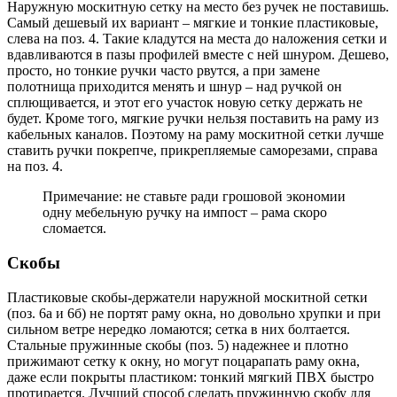
Наружную москитную сетку на место без ручек не поставишь.
Самый дешевый их вариант – мягкие и тонкие пластиковые,
слева на поз. 4. Такие кладутся на места до наложения сетки и
вдавливаются в пазы профилей вместе с ней шнуром. Дешево,
просто, но тонкие ручки часто рвутся, а при замене
полотнища приходится менять и шнур – над ручкой он
сплющивается, и этот его участок новую сетку держать не
будет. Кроме того, мягкие ручки нельзя поставить на раму из
кабельных каналов. Поэтому на раму москитной сетки лучше
ставить ручки покрепче, прикрепляемые саморезами, справа
на поз. 4.
Примечание: не ставьте ради грошовой экономии
одну мебельную ручку на импост – рама скоро
сломается.
Скобы
Пластиковые скобы-держатели наружной москитной сетки
(поз. 6а и 6б) не портят раму окна, но довольно хрупки и при
сильном ветре нередко ломаются; сетка в них болтается.
Стальные пружинные скобы (поз. 5) надежнее и плотно
прижимают сетку к окну, но могут поцарапать раму окна,
даже если покрыты пластиком: тонкий мягкий ПВХ быстро
протирается. Лучший способ сделать пружинную скобу для