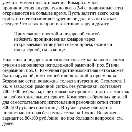
улучить момент для вторжения. Комарихам для
проникновения внутрь нужно всего 2-4 с; подвижные сетки
открываются на большее время. Пусть залетит всего одна
особь, но и ее назойливое зудение не даст выспаться как
следует. Что и так непросто в летнюю жару и духоту.
Примечание: простой и недорогой способ
избежать проникновения комаров через
открываемый затянутый сеткой проем, оконный
или дверной, см. в конце.
Надежная и недорогая антимоскитная сетка на окно своими
руками выполняется неподвижной рамочной (поз. 5) или
безрамной, поз. 6. Рамочная противомоскитная сетка может
быть наружной, внутренней или вставной в проем окна.
Безрамные сетки возможны только внутренние. Стоимость 1
кв. м заводской рамочной сетки, без установки, составляет
700-1000 руб./кв. м; еще столько же придется отдать за монтаж
на любом этаже выше первого. Комплект фабричных деталей
для самостоятельного изготовления рамочной сетки стоит
300-500 руб. без полотнища. В ту же сумму обойдется
полностью готовая безрамная сетка на 1 окно. Возможен
вариант за 80-100 руб./окно, но под большим вопросом, см.
далее.