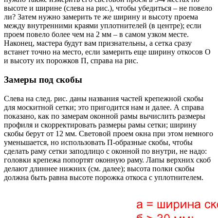
высоте и ширине (слева на рис.), чтобы убедиться – не повело
ли? Затем нужно замерить те же ширину и высоту проема
между внутренними краями уплотнителей (в центре); если
проем повело более чем на 2 мм – в самом узком месте.
Наконец, мастера будут вам признательны, а сетка сразу
встанет точно на место, если замерить еще ширину откосов О
и высоту их порожков П, справа на рис.
Замеры под скобы
Слева на след. рис. даны названия частей крепежной скобы
для москитной сетки; это пригодится нам и далее. А справа
показано, как по замерам оконной рамы вычислить размеры
профиля и скорректировать размеры рамы сетки; ширину
скобы берут от 12 мм. Световой проем окна при этом немного
уменьшается, но использовать П-образные скобы, чтобы
сделать раму сетки заподлицо с оконной по внутри, не надо:
головки крепежа попортят оконную раму. Лапы верхних скоб
делают длиннее нижних (см. далее); высота полки скобы
должна быть равна высоте порожка откоса с уплотнителем.