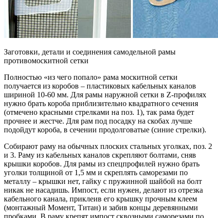
Заготовки, детали и соединения самодельной рамы
противомоскитной сетки
Полностью «из чего попало» рама москитной сетки
получается из коробов – пластиковых кабельных каналов
шириной 10-60 мм. Для рамы наружной сетки в Z-профилях
нужно брать короба приблизительно квадратного сечения
(отмечено красными стрелками на поз. 1), так рама будет
прочнее и жестче. Для рам под посадку на скобах лучше
подойдут короба, в сечении продолговатые (синие стрелки).
Собирают раму на обычных плоских стальных уголках, поз. 2
и 3. Раму из кабельных каналов скрепляют болтами, сняв
крышки коробов. Для рамы из спецпрофилей нужно брать
уголки толщиной от 1,5 мм и скреплять саморезами по
металлу – крышки нет, гайку с пружинной шайбой на болт
никак не насадишь. Импост, если нужен, делают из отрезка
кабельного канала, приклеив его крышку прочным клеем
(монтажный Момент, Титан) и забив концы деревянными
пробками. В раму крепят импост сквозными саморезами по