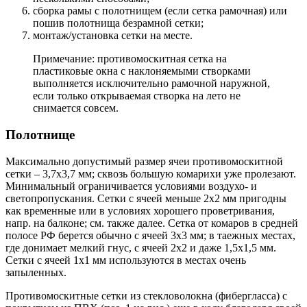
сборка рамы с полотнищем (если сетка рамочная) или
пошив полотнища безрамной сетки;
монтаж/установка сетки на месте.
Примечание: противомоскитная сетка на
пластиковые окна с наклоняемыми створками
выполняется исключительно рамочной наружной,
если только открываемая створка на лето не
снимается совсем.
Полотнище
Максимально допустимый размер ячеи противомоскитной
сетки – 3,7х3,7 мм; сквозь большую комарихи уже пролезают.
Минимальный ограничивается условиями воздухо- и
светопропускания. Сетки с ячеей меньше 2х2 мм пригодны
как временные или в условиях хорошего проветривания,
напр. на балконе; см. также далее. Сетка от комаров в средней
полосе РФ берется обычно с ячеей 3х3 мм; в таежных местах,
где донимает мелкий гнус, с ячеей 2х2 и даже 1,5х1,5 мм.
Сетки с ячеей 1х1 мм используются в местах очень
запыленных.
Противомоскитные сетки из стекловолокна (фибергласса) с