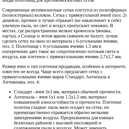
Виды полотнищ для противомоскитных сеток
Современные антимоскитные сетки плетутся из полиэфирных
(полиэстерных) волокон. Сетка с прямоугольной ячеей (поз. 2)
дешевле, прочнее и лучше отражает (не накапливает в себе)
уличную пыль, но свет и воздух пропускает неважно. В
местах, где распространены мелкие кровососы (мошка,
пауты), а Солнце и летом ярким сиянием не балует, лучше
сделать сетку на окно из материала с 6-угольными ячеями,
поз. 3. Полотнище с 6-угольными ячеями 1,5 мм в
поперечнике дает такое же сопротивление потокам света и
воздуха, как плетеное с прямоугольными ячеями 2,7х2,7 мм.
Размер ячеи и тип плетения продавцам, особенно в интернете,
известен не всегда. Чаще всего предлагают сетку с
прямоугольными ячеями марок Стандарт, Антипыль и
Антикошка, поз. 4:
Стандарт –ячея 3х3 мм, материал обычной прочности.
Антипыль – ячея 1х1 или 1,5х1,5 мм, материал
повышенной износостойкости и прочности. Плетение
полотна гладкое: пыль мало оседает на сетке, но
преимущественно отражается обратно мелкими
завихрениями воздуха. Предназначена для южных
безлесных районов с высокой инсоляцией и
содержанием пыли в воздухе. Может заменить