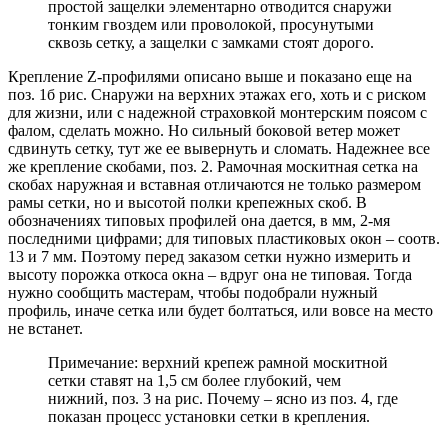
простой защелки элементарно отводится снаружи
тонким гвоздем или проволокой, просунутыми
сквозь сетку, а защелки с замками стоят дорого.
Крепление Z-профилями описано выше и показано еще на
поз. 1б рис. Снаружи на верхних этажах его, хоть и с риском
для жизни, или с надежной страховкой монтерским поясом с
фалом, сделать можно. Но сильный боковой ветер может
сдвинуть сетку, тут же ее вывернуть и сломать. Надежнее все
же крепление скобами, поз. 2. Рамочная москитная сетка на
скобах наружная и вставная отличаются не только размером
рамы сетки, но и высотой полки крепежных скоб. В
обозначениях типовых профилей она дается, в мм, 2-мя
последними цифрами; для типовых пластиковых окон – соотв.
13 и 7 мм. Поэтому перед заказом сетки нужно измерить и
высоту порожка откоса окна – вдруг она не типовая. Тогда
нужно сообщить мастерам, чтобы подобрали нужный
профиль, иначе сетка или будет болтаться, или вовсе на место
не встанет.
Примечание: верхний крепеж рамной москитной
сетки ставят на 1,5 см более глубокий, чем
нижний, поз. 3 на рис. Почему – ясно из поз. 4, где
показан процесс установки сетки в крепления.