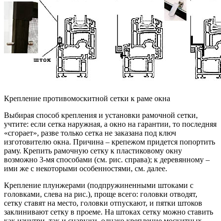
Крепление противомоскитной сетки к раме окна
Выбирая способ крепления и установки рамочной сетки,
учтите: если сетка наружная, а окно на гарантии, то последняя
«сгорает», разве только сетка не заказана под ключ
изготовителю окна. Причина – крепежом придется попортить
раму. Крепить рамочную сетку к пластиковому окну
возможно 3-мя способами (см. рис. справа); к деревянному –
ими же с некоторыми особенностями, см. далее.
Крепление плунжерами (подпружиненными штоками с
головками, слева на рис.), проще всего: головки отводят,
сетку ставят на место, головки отпускают, и пятки штоков
заклинивают сетку в проеме. На штоках сетку можно ставить
как изнутри, так и снаружи, однако крепление москитных