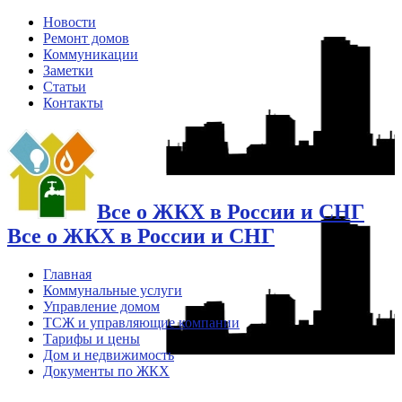
Новости
Ремонт домов
Коммуникации
Заметки
Статьи
Контакты
Все о ЖКХ в России и СНГ
Все о ЖКХ в России и СНГ
Главная
Коммунальные услуги
Управление домом
ТСЖ и управляющие компании
Тарифы и цены
Дом и недвижимость
Документы по ЖКХ