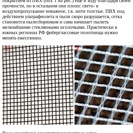
покрытием из ПВХ (поз. 1 на рис.) еще в ходу благодаря своей
прочности, но в остальном они плохи: свето- и
воздухопропускание неважное, т.к. нити толстые. ПВХ под
действием ультрафиолета и пыли скоро разрушается, сетка
становится пылесборником и сама начинает пылить
мельчайшими стеклянными иголочками. Практически в
южных регионах РФ фиберглассовые полотнища нужно
менять ежесезонно.