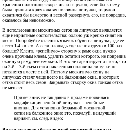
хранения полотнище сворачивают в рулон; если бы к нему
была пришита крючковатая половина липучки, то рулон
схватился бы намертво и весной развернуть его, не повредив,
оказалось бы невозможно.
В использовании москитных сеток на липучках выявляется
еще неприятные обстоятельства: больно уж крепко сидят на
месте. Попробуйте отлепить язычок обуви на липучке, где ее
всего 1-4 кв. см. А если площадь сцепления где-то в 100 раз
больше? Клеить «репейную» сторону к раме окна нужно
очень прочным клеем, удалить остатки которого, не повредив
оконную раму, невозможно. И это не гарантирует от того, что
на 2-й – 3-й съем сетки наклеенная половина липучки не
потянется вместе с ней. Поэтому москитную сетку на
липучках ставят чаще всего на балконные окна, в которых
сетка стоит весь сезон. Закрывать створку окна тонкая сетка
не мешает.
Примечание: не так давно в продаже появилась
модификация репейной липучки – репейные
кнопки. Для установки безрамной москитной
сетки на балконное окно это, пожалуй, наилучший
вариант, см. след. видео:
Видео: установка бескаркасной москитной сетки на