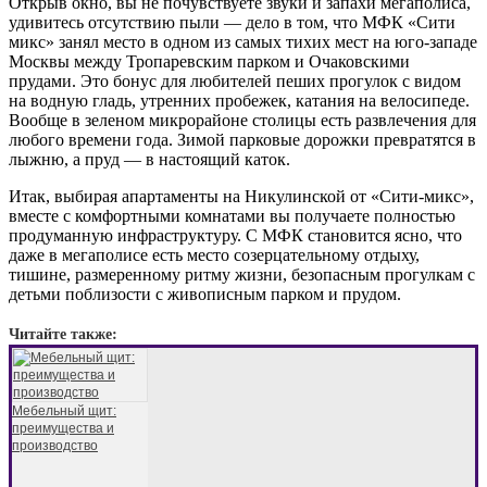
Открыв окно, вы не почувствуете звуки и запахи мегаполиса,
удивитесь отсутствию пыли — дело в том, что МФК «Сити
микс» занял место в одном из самых тихих мест на юго-западе
Москвы между Тропаревским парком и Очаковскими
прудами. Это бонус для любителей пеших прогулок с видом
на водную гладь, утренних пробежек, катания на велосипеде.
Вообще в зеленом микрорайоне столицы есть развлечения для
любого времени года. Зимой парковые дорожки превратятся в
лыжню, а пруд — в настоящий каток.
Итак, выбирая апартаменты на Никулинской от «Сити-микс»,
вместе с комфортными комнатами вы получаете полностью
продуманную инфраструктуру. С МФК становится ясно, что
даже в мегаполисе есть место созерцательному отдыху,
тишине, размеренному ритму жизни, безопасным прогулкам с
детьми поблизости с живописным парком и прудом.
Читайте также:
Мебельный щит:
преимущества и
производство