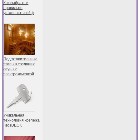
Как выбрать и
правильно
установить сейф
Подготовительные
этапы к созданию
сауны с
электрокаменкой
Уникальная
технология крепежа
ГвозDECK