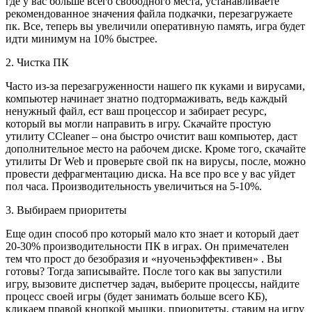
где у вас больше всего свободного места, устанавливаете
рекомендованное значения файла подкачки, перезагружаете
пк. Все, теперь вы увеличили оперативную память, игра будет
идти минимум на 10% быстрее.
2. Чистка ПК
Часто из-за перезагруженности нашего пк куками и вирусами,
компьютер начинает знатно подтормаживать, ведь каждый
ненужный файл, ест ваш процессор и забирает ресурс,
который вы могли направить в игру. Скачайте простую
утилиту СCleaner – она быстро очистит ваш компьютер, даст
дополнительное место на рабочем диске. Кроме того, скачайте
утилиты Dr Web и проверьте свой пк на вирусы, после, можно
провести дефрагментацию диска. На все про все у вас уйдет
пол часа. Производительность увеличиться на 5-10%.
3. Выбираем приоритеты
Еще один способ про который мало кто знает и который дает
20-30% производительности ПК в играх. Он примечателен
тем что прост до безобразия и «нуоченьэффективен» . Вы
готовы? Тогда записывайте. После того как вы запустили
игру, вызовите диспетчер задач, выберите процессы, найдите
процесс своей игры (будет занимать больше всего КБ),
кликаем правой кнопкой мышки, приоритеты, ставим на игру