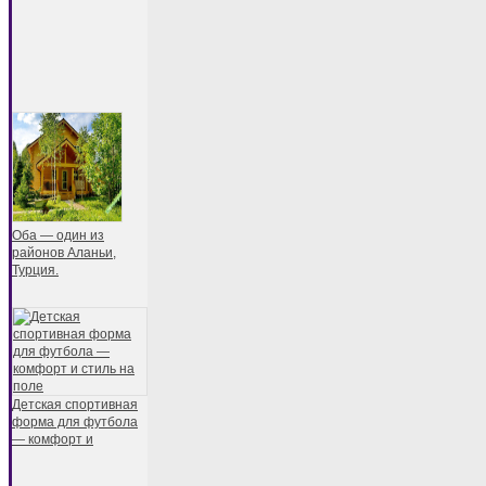
Оба — один из
районов Аланьи,
Турция.
Детская спортивная
форма для футбола
— комфорт и