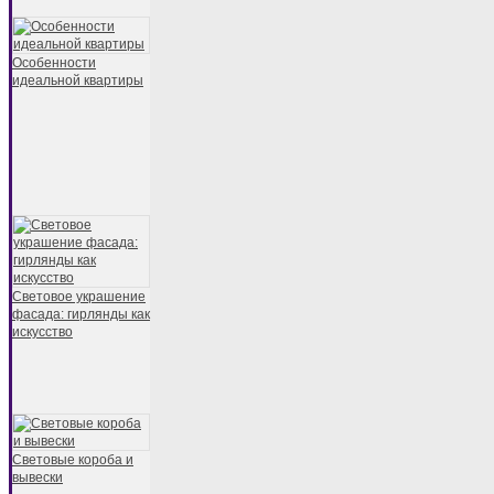
Особенности
идеальной квартиры
Световое украшение
фасада: гирлянды как
искусство
Световые короба и
вывески