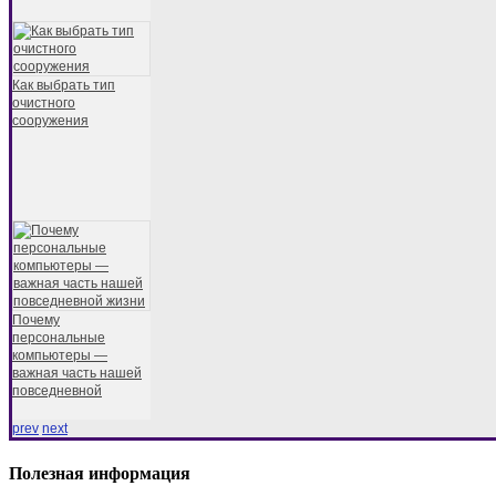
Как выбрать тип
очистного
сооружения
Почему
персональные
компьютеры —
важная часть нашей
повседневной
prev
next
Полезная информация