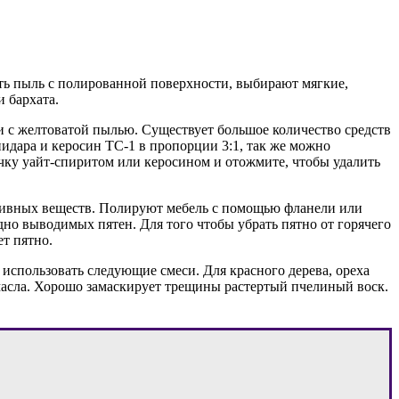
еть пыль с полированной поверхности, выбирают мягкие,
и бархата.
и с желтоватой пылью. Существует большое количество средств
пидара и керосин ТС-1 в пропорции 3:1, так же можно
очку уайт-спиритом или керосином и отожмите, чтобы удалить
разивных веществ. Полируют мебель с помощью фланели или
рудно выводимых пятен.
Для того чтобы убрать пятно от горячего
ет пятно.
использовать следующие смеси. Для красного дерева, ореха
 масла. Хорошо замаскирует трещины растертый пчелиный воск.