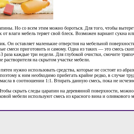
апины. Но со всем этим можно бороться. Для того, чтобы вытер
 от влаги мебель теряет свой блеск. Возможен вариант сукна ил
к. Он оставляет маленькие отверстия на мебельной поверхност
ые смеси приготовить и самому. Одна из таких — это смесь ски
3 раза каждые три недели. Для глубокой очистки, смочите тряп
 растворителя на скрытом участке мебели.
 пятен нужно использовать средства, которые не состоят из аб
 поэтому к ним необходимо прибегать крайне редко, в случае т
масла в соотношении 1:1. Втирать данную смесь, пока не исчезн
тобы скрыть следы царапин на деревянной поверхности, можно 
еховой мебели используют смесь из красного вина и оливкового