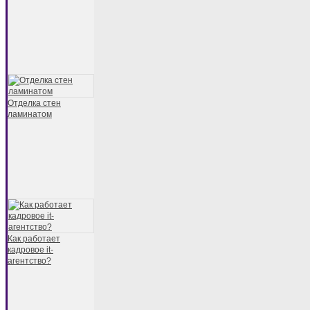
Отделка стен
ламинатом
Как работает
кадровое it-
агентство?