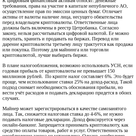
К цифровым финансовым активам относят: денежные
требования, права на участие в капитале непубличного АО,
осуществление прав по эмиссии ценных бумаг. Отличает
активы от валюты наличие лица, несущего обязательства
перед владельцем криптовалюты. Ответственные лица
должны быть включены в реестр Цетробанка. Согласно
закону, нельзя рассчитываться цифровой валютой. Ее можно
покупать, хранить и продавать на биржах. Перевод или
дарение криптовалюты третьему лицу трактуется как продажа
или покупка. Поэтому для майнинга или торговли
криптовалютой, лучше выбирать биржи.
В плане налогообложения, возможно использовать УСН, если
годовая прибыль от криптовалюты не превышает 150
миллионов рублей. По крипте налог составляет 6%. Это будет
проще, чем использование ставки 25% на доход-расход. Такой
подход снимает необходимость обоснования прибыли, но
вести учёт расходов и подавать декларацию придется в обоих
случаях.
Майнер может зарегистрироваться в качестве самозанятого
лица. Так, снижается налоговая ставка до 4-6%, не нужно
подавать налоговые декларации. Доход фиксируется через
онлайн-банкинг. Запрещается принимать криптовалюту, как
средство оплаты товаров, работ и услуг. Ответственность за
несоблюдение закона не установлена. Однако, необходимо