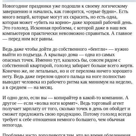
Новогодние праздники уже подошли к своему логическому
завершению и начались, как говорится, «серые будни». Есть
много вещей, которые могут их скрасить, но есть одна,
которая может «убить на корню» даже хороший рабочий день.
Это гололед. Исконная проблема, с которой даже в наш век
компьютеров практически невозможно справиться. А главное
— перед ним все равны.
Ведь даже чтобы дойти до собственного «бентли» — нужно
выйти из подъезда. А крыльцо дома — одна из самых
опасных точек. Именно тут, казалось бы, совсем рядом с
собственной квартирой, гололед забирает больше всего жертв.
Конечно же, не летальных, но и от перелома ничего хорошего
нету. Ведь даже перелом одного пальца на ноге полностью
выводит человека из рабочего ритма как минимум на неделю,
а в среднем — на месяц.
И одно дело, если вы — копирайтер в какой-то компании. А
другое — если «волка ноги кормят». Ведь торговый агент
получает зарплату от того, сколько точек в день он обойдет и
сможет предложить свою продукцию. Потому гололед всегда
требует к себе отношения немного большего, чем обычная
непогода.
Проблемы часто дополняются тем, что во время обледенения