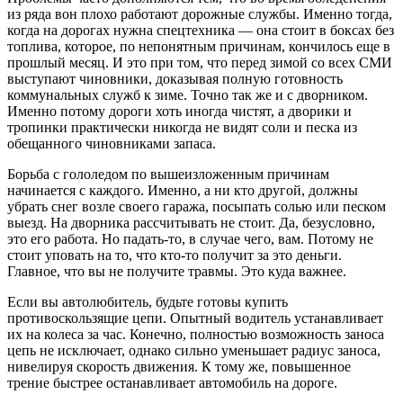
из ряда вон плохо работают дорожные службы. Именно тогда,
когда на дорогах нужна спецтехника — она стоит в боксах без
топлива, которое, по непонятным причинам, кончилось еще в
прошлый месяц. И это при том, что перед зимой со всех СМИ
выступают чиновники, доказывая полную готовность
коммунальных служб к зиме. Точно так же и с дворником.
Именно потому дороги хоть иногда чистят, а дворики и
тропинки практически никогда не видят соли и песка из
обещанного чиновниками запаса.
Борьба с гололедом по вышеизложенным причинам
начинается с каждого. Именно, а ни кто другой, должны
убрать снег возле своего гаража, посыпать солью или песком
выезд. На дворника рассчитывать не стоит. Да, безусловно,
это его работа. Но падать-то, в случае чего, вам. Потому не
стоит уповать на то, что кто-то получит за это деньги.
Главное, что вы не получите травмы. Это куда важнее.
Если вы автолюбитель, будьте готовы купить
противоскользящие цепи. Опытный водитель устанавливает
их на колеса за час. Конечно, полностью возможность заноса
цепь не исключает, однако сильно уменьшает радиус заноса,
нивелируя скорость движения. К тому же, повышенное
трение быстрее останавливает автомобиль на дороге.