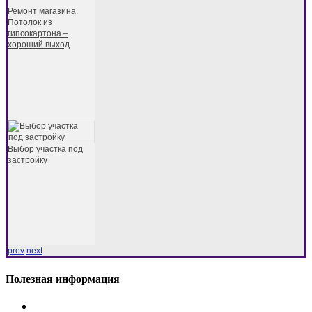
Ремонт магазина.
Потолок из
гипсокартона –
хороший выход
Выбор участка под
застройку
prev
next
Полезная информация