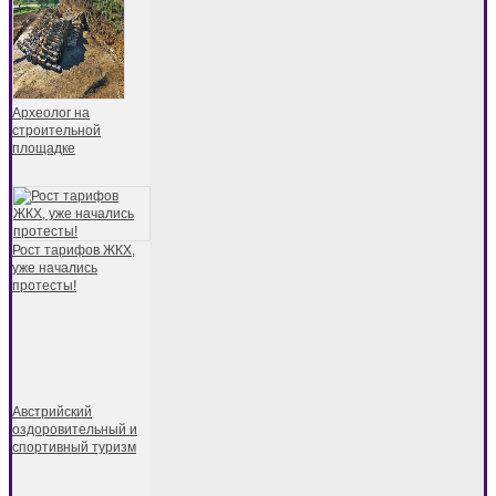
Археолог на
строительной
площадке
Рост тарифов ЖКХ,
уже начались
протесты!
Австрийский
оздоровительный и
спортивный туризм