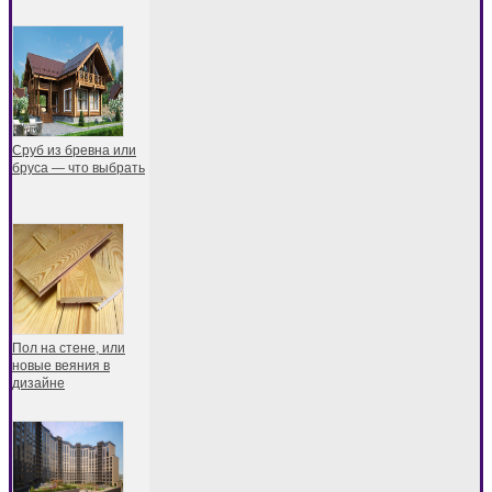
Сруб из бревна или
бруса — что выбрать
Пол на стене, или
новые веяния в
дизайне