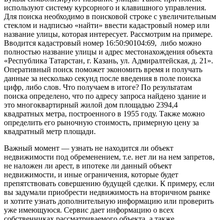
используют систему курсорного и клавишного управления.
Для поиска необходимо в поисковой строке с увеличительным
стеклом и надписью «найти» ввести кадастровый номер или
название улицы, которая интересует. Рассмотрим на примере.
Вводится кадастровый номер 16:50:90104:69, либо можно
полностью название улицы и адрес местонахождения объекта
«Республика Татарстан, г. Казань, ул. Адмиралтейская, д. 21».
Оперативный поиск поможет экономить время и получать
данные за несколько секунд после введения в поле поиска
цифр, либо слов. Что получаем в итоге? По результатам
поиска определено, что по адресу запроса найдено здание и
это многоквартирный жилой дом площадью 2394,4
квадратных метра, построенного в 1955 году. Также можно
определить его рыночную стоимость, примерную цену за
квадратный метр площади.
Важный момент — узнать не находится ли объект
недвижимости под обременением, т.е. нет ли на нем запретов,
не наложен ли арест, в ипотеке ли данный объект
недвижимости, и иные ограничения, которые будет
препятствовать совершению будущей сделки. К примеру, если
вы задумали приобрести недвижимость на вторичном рынке
и хотите узнать дополнительную информацию или проверить
уже имеющуюся. Сервис дает информацию о всех
собственниках рассматриваемого объекта, а также