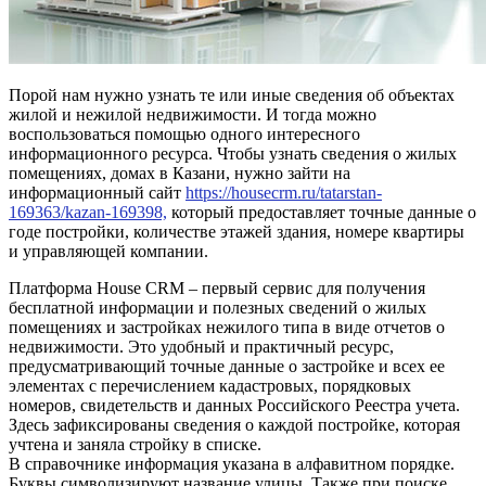
Порой нам нужно узнать те или иные сведения об объектах
жилой и нежилой недвижимости. И тогда можно
воспользоваться помощью одного интересного
информационного ресурса. Чтобы узнать сведения о жилых
помещениях, домах в Казани, нужно зайти на
информационный сайт
https://housecrm.ru/tatarstan-
169363/kazan-169398,
который предоставляет точные данные о
годе постройки, количестве этажей здания, номере квартиры
и управляющей компании.
Платформа House CRM – первый сервис для получения
бесплатной информации и полезных сведений о жилых
помещениях и застройках нежилого типа в виде отчетов о
недвижимости. Это удобный и практичный ресурс,
предусматривающий точные данные о застройке и всех ее
элементах с перечислением кадастровых, порядковых
номеров, свидетельств и данных Российского Реестра учета.
Здесь зафиксированы сведения о каждой постройке, которая
учтена и заняла стройку в списке.
В справочнике информация указана в алфавитном порядке.
Буквы символизируют название улицы. Также при поиске