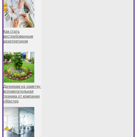
Как стать
востребованным
архитектором
Дачникам на заметку:
вспомогательная
техника от компании
«Мастер