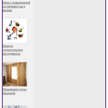
Окна с повышенной
устойчивостью к
взлому
Аренда
строительного
инструмента
Обшиваем стены
фанерой