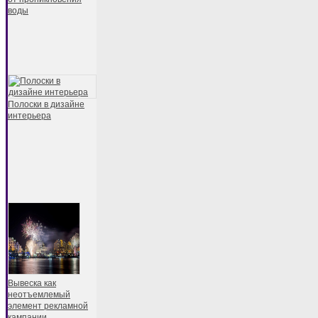
воды
Полоски в дизайне
интерьера
Вывеска как
неотъемлемый
элемент рекламной
кампании