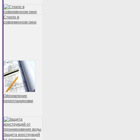
Стекло в
современном окне
Оформление
перепланировки
Защита конструкций
от проникновения