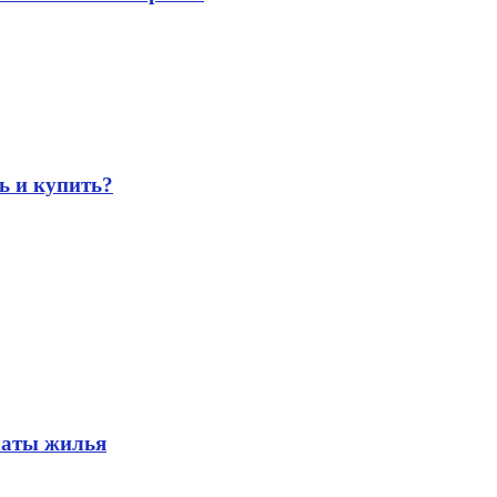
ь и купить?
латы жилья