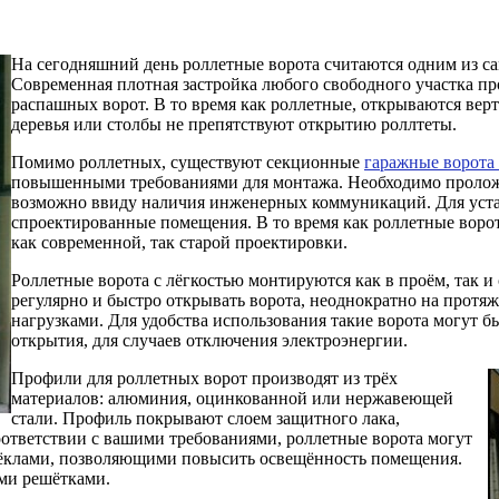
На сегодняшний день роллетные ворота считаются одним из са
Современная плотная застройка любого свободного участка п
распашных ворот. В то время как роллетные, открываются вер
деревья или столбы не препятствуют открытию роллтеты.
Помимо роллетных, существуют секционные
гаражные ворота
повышенными требованиями для монтажа. Необходимо проложи
возможно ввиду наличия инженерных коммуникаций. Для уста
спроектированные помещения. В то время как роллетные воро
как современной, так старой проектировки.
Роллетные ворота с лёгкостью монтируются как в проём, так 
регулярно и быстро открывать ворота, неоднократно на протяж
нагрузками. Для удобства использования такие ворота могут б
открытия, для случаев отключения электроэнергии.
Профили для роллетных ворот производят из трёх
материалов: алюминия, оцинкованной или нержавеющей
стали. Профиль покрывают слоем защитного лака,
ответствии с вашими требованиями, роллетные ворота могут
ёклами, позволяющими повысить освещённость помещения.
ми решётками.