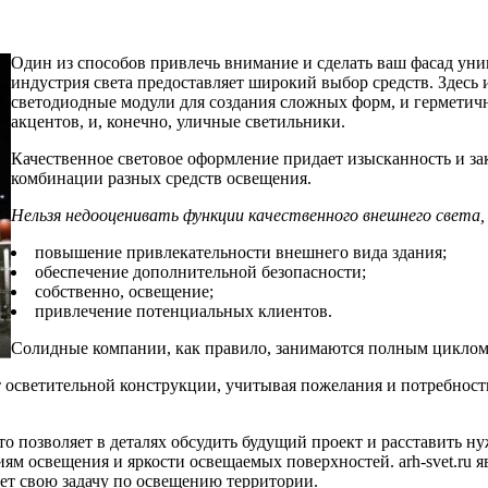
Один из способов привлечь внимание и сделать ваш фасад ун
индустрия света предоставляет широкий выбор средств. Здесь 
светодиодные модули для создания сложных форм, и гермети
акцентов, и, конечно, уличные светильники.
Качественное световое оформление придает изысканность и зак
комбинации разных средств освещения.
Нельзя недооценивать функции качественного внешнего света
повышение привлекательности внешнего вида здания;
обеспечение дополнительной безопасности;
собственно, освещение;
привлечение потенциальных клиентов.
Солидные компании, как правило, занимаются полным циклом
т осветительной конструкции, учитывая пожелания и потребност
что позволяет в деталях обсудить будущий проект и расставить 
ям освещения и яркости освещаемых поверхностей. arh-svet.ru 
ет свою задачу по освещению территории.