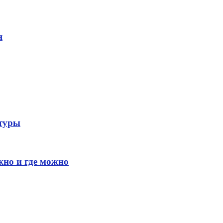
я
атуры
жно и где можно