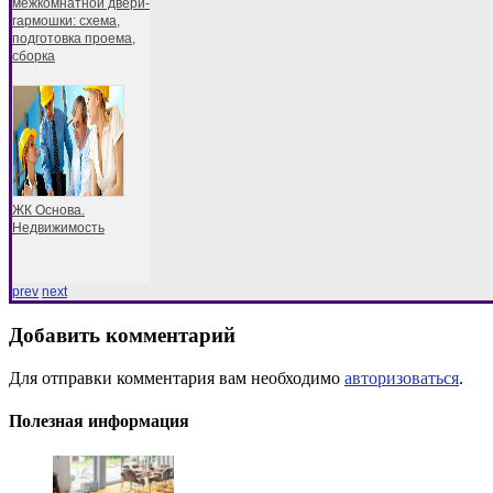
межкомнатной двери-
гармошки: схема,
подготовка проема,
сборка
ЖК Основа.
Недвижимость
prev
next
Добавить комментарий
Для отправки комментария вам необходимо
авторизоваться
.
Полезная информация