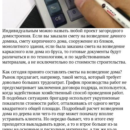
Индивидуальным можно назвать любой проект загородного
домостроения. Если вы заказали смету на возведение дачного
домика, смету кирпичного дома, сооружение из блоков,
монолитного здания, если была заказана смета на возведение
каркасного или дома из бруса, то готовые документы будут
различаться и по технологиям, и по задействованным
материалам, а не исключительно по стоимости строительства.
Как сегодня принято составлять сметы на возведение дома?
Рынок предлагает, например, такой метод, который требует
довольно больших трудозатрат. График производства работ не
предусматривает заключения договора подряда, используется,
когда задействован хозяйственный способ проведения работ.
В подобных ситуациях бригадир использует укрупненные
показатели стоимости работ, отталкиваясь от одного метра
квадратного общей площади. Подробный расчет возведения
дома из дерева или чего-то еще может поначалу вполне
устраивать клиента. Но нередко бывает, что в итоге ему
приходится выкладывать вдвое, а то и втрое больше из-за
цены на основные и расходные материалы, а так же из-за