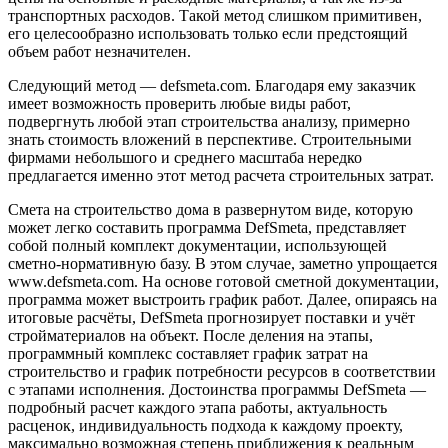
транспортных расходов. Такой метод слишком примитивен,
его целесообразно использовать только если предстоящий
объем работ незначителен.
Следующий метод — defsmeta.com. Благодаря ему заказчик
имеет возможность проверить любые виды работ,
подвергнуть любой этап строительства анализу, примерно
знать стоимость вложений в перспективе. Строительными
фирмами небольшого и среднего масштаба нередко
предлагается именно этот метод расчета строительных затрат.
Смета на строительство дома в развернутом виде, которую
может легко составить программа DefSmeta, представляет
собой полный комплект документации, использующей
сметно-нормативную базу. В этом случае, заметно упрощается
www.defsmeta.com. На основе готовой сметной документации,
программа может выстроить график работ. Далее, опираясь на
итоговые расчёты, DefSmeta прогнозирует поставки и учёт
стройматериалов на объект. После деления на этапы,
программный комплекс составляет график затрат на
строительство и график потребности ресурсов в соответствии
с этапами исполнения. Достоинства программы DefSmeta —
подробный расчет каждого этапа работы, актуальность
расценок, индивидуальность подхода к каждому проекту,
максимально возможная степень приближения к реальным