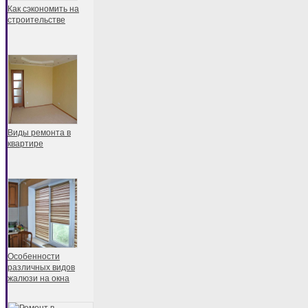
Как сэкономить на
строительстве
Виды ремонта в
квартире
Особенности
различных видов
жалюзи на окна