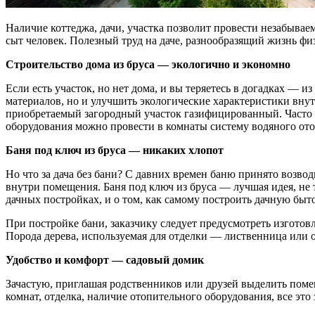
Наличие коттеджа, дачи, участка позволит провести незабывае
сыт человек. Полезный труд на даче, разнообразящий жизнь фи
Строительство дома из бруса — экологично и экономно
Если есть участок, но нет дома, и вы теряетесь в догадках — и
материалов, но и улучшить экологические характеристики вну
приобретаемый загородный участок газифицированный. Часто г
оборудования можно провести в комнаты систему водяного ото
Баня под ключ из бруса — никаких хлопот
Но что за дача без бани? С давних времен баню принято возвод
внутри помещения. Баня под ключ из бруса — лучшая идея, не
дачных постройках, и о том, как самому построить дачную бы
При постройке бани, заказчику следует предусмотреть изготов
Порода дерева, используемая для отделки — лиственница или
Удобство и комфорт — садовый домик
Зачастую, приглашая родственников или друзей выделить пом
комнат, отделка, наличие отопительного оборудования, все это 