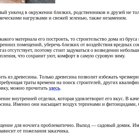
мый уикенд в окружении близких, родственников и друзей не тол
зическими нагрузками и свежей зеленью, также незаменим.
з какого материала его построить, то строительство дома из брус
тренних помещений, уберечь близких от воздействия вредных со
аз отсутствует, поэтому стоит задуматься о возведении неболь
пления, что сохранит уют, комфорт в самую суровую зиму.
ить из древесины. Только древесина позволит избежать чрезмерно
 требующая траты времени на поиск строителей, других квалиф
товку, можно прочитать
здесь
.
ление внутренней отделки, которая удовлетворит его вкус. В ка
 осина. Именно они насыщает воздух терпенами и фитонцидами
ещение для ночлега проблематично. Выход — садовый домик. Им
зависит от пожелания заказчика.