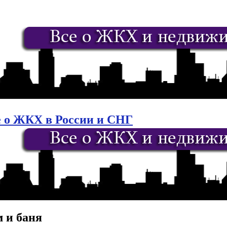
е о ЖКХ в России и СНГ
м и баня