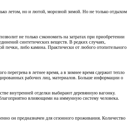
ько летом, но и лютой, морозной зимой. Но не только отдыхом
а позволит не только сэкономить на затратах при приобретении
единений синтетических веществ. В редких случаях,
шой печки, либо камина. Практически от любого отопительного
го перегрева в летнее время, а в зимнее время сдержит тепло
ицированных рабочих лиц, материалов. Больше информации о
честве внутренней отделки выбирают деревянную вагонку.
, благоприятно влияющими на иммунную систему человека.
енно он предназначен для сезонного проживания. Количество