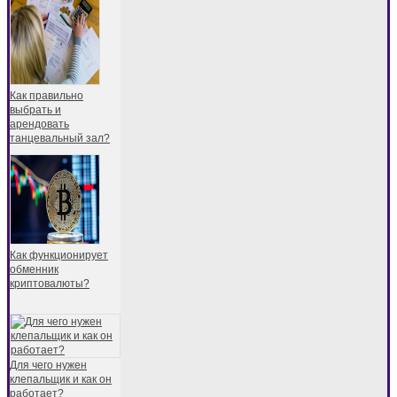
Как правильно
выбрать и
арендовать
танцевальный зал?
Как функционирует
обменник
криптовалюты?
Для чего нужен
клепальщик и как он
работает?