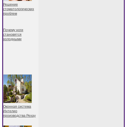
Решение
стоматологических
проблем
Почему ноги
становятся
холодными
Оконная система
Интелио
производства Рехау