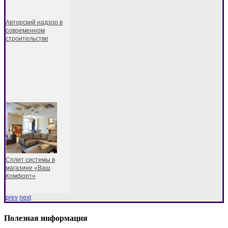
Авторский надзор в
современном
строительстве
Сплит системы в
магазине «Ваш
Комфорт»
prev
next
Полезная информация