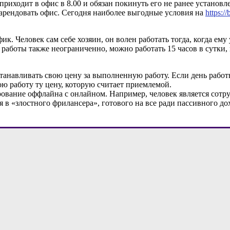
приходит в офис в 8.00 и обязан покинуть его не ранее установл
о арендовать офис. Сегодня наиболее выгодные условия на
https:/
 Человек сам себе хозяин, он волен работать тогда, когда ему
я работы также неограниченно, можно работать 15 часов в сутки,
анавливать свою цену за выполненную работу. Если день работы
ою работу ту цену, которую считает приемлемой.
вание оффлайна с онлайном. Например, человек является сотру
 в «злостного фрилансера», готового на все ради пассивного до