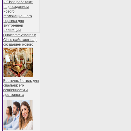
Qualcomm Atheros и
Cisco работают над
созданием нового
Восточный стиль для
спальни: его
особенности и
достоинства