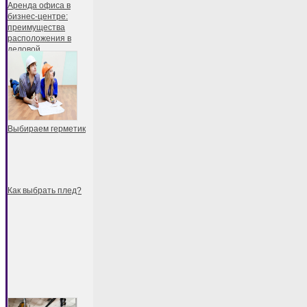
Аренда офиса в
бизнес-центре:
преимущества
расположения в
деловой
Выбираем герметик
Как выбрать плед?