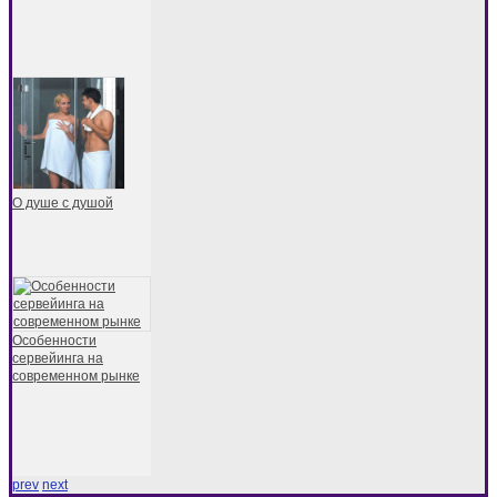
О душе с душой
Особенности
сервейинга на
современном рынке
prev
next