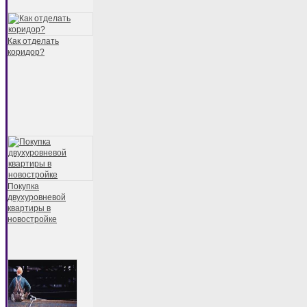
Как отделать
коридор?
Покупка
двухуровневой
квартиры в
новостройке