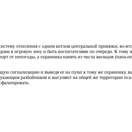
истему отопления с одним котлом центральной привязки; во-вто
дома в игровую зону и быть воспитателями по очереди. К тому ж
порт от непогоды, а охранника нанять из числа жильцов (папа-пе
щую сигнализацию и выведя ее на пульт к тому же охраннику, 
укающим разбойником и выгуляют на общей же территории пса-до
сфальтировать.