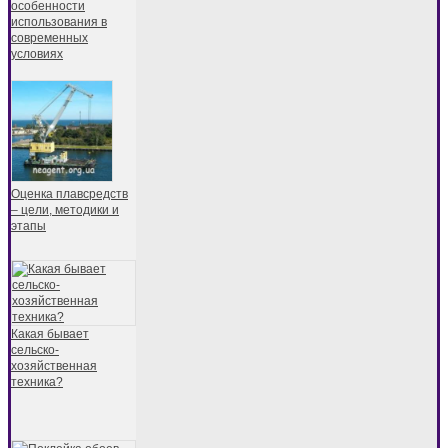
особенности
использования в
современных
условиях
Оценка плавсредств
– цели, методики и
этапы
Какая бывает
сельско-
хозяйственная
техника?