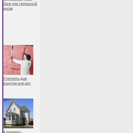
Лаги для террасной
доски
Утеплять дом
изнутри или нет
4 причины