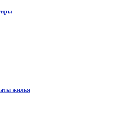
тиры
латы жилья