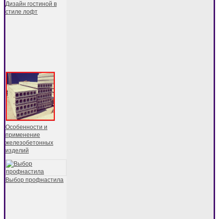
Дизайн гостиной в
стиле лофт
Особенности и
применение
железобетонных
изделий
Выбор профнастила