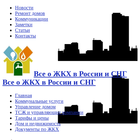
Новости
Ремонт домов
Коммуникации
Заметки
Статьи
Контакты
Все о ЖКХ в России и СНГ
Все о ЖКХ в России и СНГ
Главная
Коммунальные услуги
Управление домом
ТСЖ и управляющие компании
Тарифы и цены
Дом и недвижимость
Документы по ЖКХ