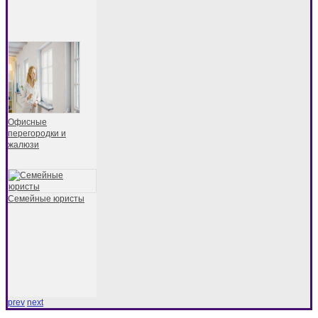
Офисные
перегородки и
жалюзи
Семейные юристы
prev
next